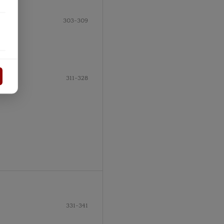
303-309
311-328
331-341