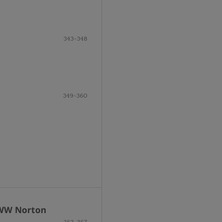
343-348
349-360
 WW Norton
363-367