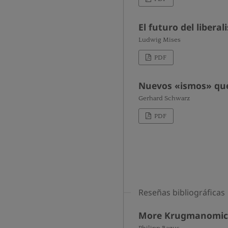
El futuro del libera
Ludwig Mises
PDF
Nuevos «ismos» que
Gerhard Schwarz
PDF
Reseñas bibliográficas
More Krugmanomics.
Philipp Bagus