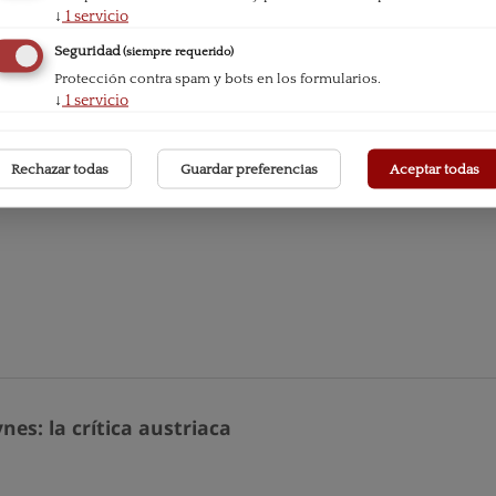
 Means and End
↓
1
servicio
Seguridad
(siempre requerido)
Protección contra spam y bots en los formularios.
↓
1
servicio
que
Rechazar todas
Guardar preferencias
Aceptar todas
nes: la crítica austriaca