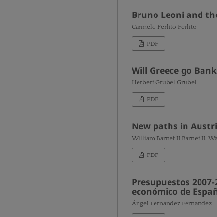
Bruno Leoni and the
Carmelo Ferlito Ferlito
PDF
Will Greece go Bank
Herbert Grubel Grubel
PDF
New paths in Aust
William Barnet II Barnet II, W
PDF
Presupuestos 2007-2
económico de Espa
Ángel Fernández Fernández