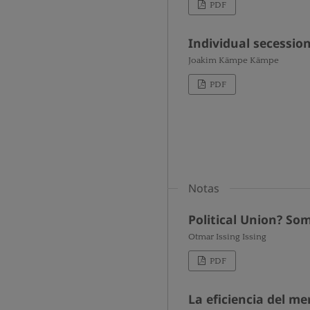
PDF
Individual secession
Joakim Kämpe Kämpe
PDF
Notas
Political Union? Som
Otmar Issing Issing
PDF
La eficiencia del m