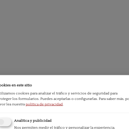
ookies en este sitio
tilizamos cookies para analizar el tráfico y servicios de seguridad para
é-physiocrate et un post-oresmien? Un parcours co
roteger los formularios. Puedes aceptarlas o configurarlas.
Para saber más, p
ue française
avor lea nuestra
política de privacidad
.
Analítica y publicidad
Nos permiten medir el tráfico y personalizar la experiencia.