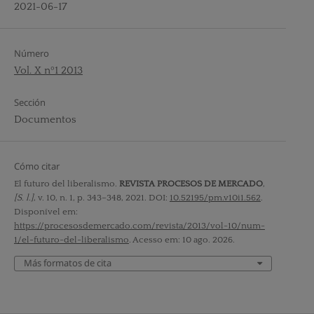
2021-06-17
Número
Vol. X nº1 2013
Sección
Documentos
Cómo citar
El futuro del liberalismo.
REVISTA PROCESOS DE MERCADO
,
[S. l.]
, v. 10, n. 1, p. 343–348, 2021. DOI:
10.52195/pm.v10i1.562
.
Disponível em:
https://procesosdemercado.com/revista/2013/vol-10/num-
1/el-futuro-del-liberalismo
. Acesso em: 10 ago. 2026.
Más formatos de cita