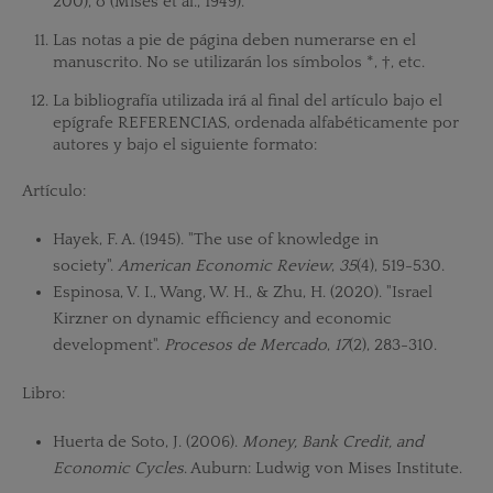
200), o (Mises et al., 1949).
Las notas a pie de página deben numerarse en el
manuscrito. No se utilizarán los símbolos *, †, etc.
La bibliografía utilizada irá al final del artículo bajo el
epígrafe REFERENCIAS, ordenada alfabéticamente por
autores y bajo el siguiente formato:
Artículo:
Hayek, F. A. (1945). "The use of knowledge in
society".
American Economic Review
,
35
(4), 519-530.
Espinosa, V. I., Wang, W. H., & Zhu, H. (2020). "Israel
Kirzner on dynamic efficiency and economic
development".
Procesos de Mercado
,
17
(2), 283-310.
Libro:
Huerta de Soto, J. (2006).
Money, Bank Credit, and
Economic Cycles
. Auburn: Ludwig von Mises Institute.