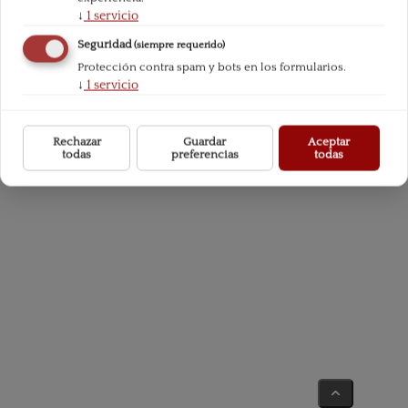
↓
1
servicio
Seguridad
(siempre requerido)
Protección contra spam y bots en los formularios.
© 2026 Procesos de Mercado. Todos los derechos reservados
↓
1
servicio
ISSN de la revista: 1697-6797
REVISTA SEMESTRAL PUBLICADA POR UNIÓN EDITORIAL CON LA
COLABORACIÓN DE LA FACULTAD DE CIENCIAS JURÍDICAS Y SOCIALES
Rechazar
Guardar
Aceptar
DE LA UNIVERSIDAD REY JUAN CARLOS
todas
preferencias
todas
Aviso legal
|
Configurar cookies