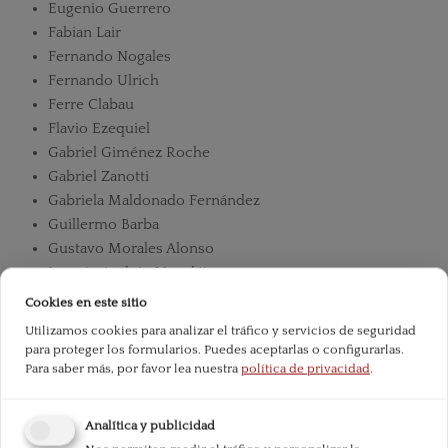
Eugenio Guerrero
Fabian Lair
Fernando Nogales
Fernando Ulrich
Ferre Clabau
Flavio Ezequiel
Gabriel Giménez Roche
Gabriel Zanotti
Gabriela Maldonado Fernández
Guillermo Barba
Gustavo Morales Alonso
Ignacio Andrés Mondéjar
Ignacio Olave Valdivieso
Cookies en este sitio
Iván Cachanoski
Utilizamos cookies para analizar el tráfico y servicios de seguridad
Iván Carrino
para proteger los formularios. Puedes aceptarlas o configurarlas.
Jerónimo Molina Cano
Para saber más, por favor lea nuestra
política de privacidad
.
Jesús del Año Lamborena
Jesús María Alvarado Andrade
Analítica y publicidad
Jesús María Zaratiegui