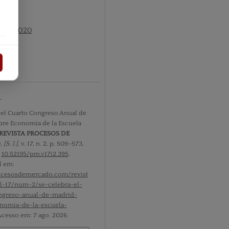
 nº2 2020
r
 el Cuarto Congreso Anual de
re Economía de la Escuela
REVISTA PROCESOS DE
O
,
[S. l.]
, v. 17, n. 2, p. 509–573,
:
10.52195/pm.v17i2.395
.
l em:
rocesosdemercado.com/revist
l-17/num-2/se-celebra-el-
ngreso-anual-de-madrid-
nomia-de-la-escuela-
 Acesso em: 7 ago. 2026.