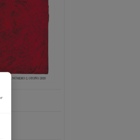
or
-02