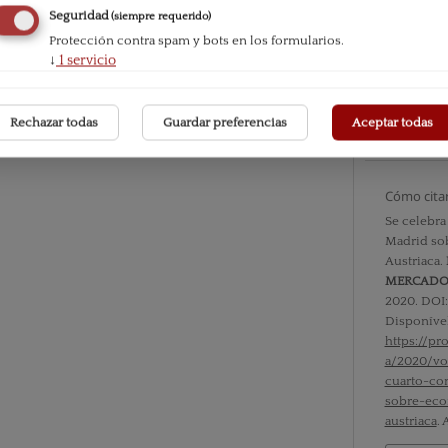
Seguridad
(siempre requerido)
Número
Protección contra spam y bots en los formularios.
Vol. XVII
↓
1
servicio
Sección
Rechazar todas
Guardar preferencias
Aceptar todas
Noticias
Cómo cita
Se celebra
Madrid sob
Austriaca.
MERCAD
2020. DOI
Disponíve
https://p
a/2020/vo
cuarto-co
sobre-eco
austriaca
.