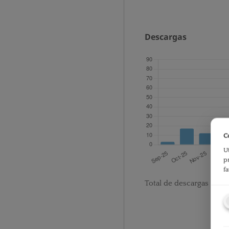
Descargas
C
U
p
f
Total de descargas desd