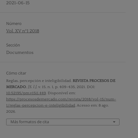
2021-06-15
Número
Vol. XV nº1 2018
Sección
Documentos
Cómo citar
Reglas, percepción e inteligibilidad.
REVISTA PROCESOS DE
MERCADO
,
[S. l.]
, v. 15, n. 1, p. 409–435, 2021. DOI:
10.52195/pm.v15i1.449
. Disponível em:
https://procesosdemercado.com/revista/2018/vol-15/num-
1/reglas-percepcion-e-inteligibilidad
. Acesso em: 8 ago.
2026.
Más formatos de cita