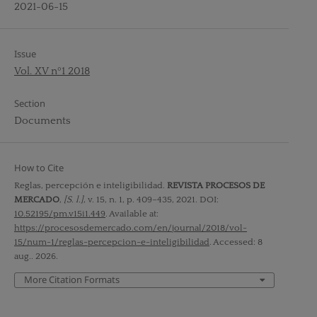
2021-06-15
Issue
Vol. XV nº1 2018
Section
Documents
How to Cite
Reglas, percepción e inteligibilidad.
REVISTA PROCESOS DE
MERCADO
,
[S. l.]
, v. 15, n. 1, p. 409–435, 2021. DOI:
10.52195/pm.v15i1.449
. Available at:
https://procesosdemercado.com/en/journal/2018/vol-
15/num-1/reglas-percepcion-e-inteligibilidad
. Accessed: 8
aug.. 2026.
More Citation Formats