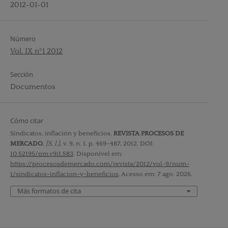
2012-01-01
Número
Vol. IX nº1 2012
Sección
Documentos
Cómo citar
Sindicatos, inflación y beneficios.
REVISTA PROCESOS DE
MERCADO
,
[S. l.]
, v. 9, n. 1, p. 469–487, 2012. DOI:
10.52195/pm.v9i1.583
. Disponível em:
https://procesosdemercado.com/revista/2012/vol-9/num-
1/sindicatos-inflacion-y-beneficios
. Acesso em: 7 ago. 2026.
Más formatos de cita