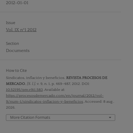
2012-01-01
Issue
Vol. IX nº1 2012
Section
Documents
How to Cite
Sindicatos, inflación y beneficios.
REVISTA PROCESOS DE
MERCADO
,
[S. l.]
, v. 9, n. 1, p. 469–487, 2012. DOI:
10.52195/pm.v9i1.583
. Available at:
https://procesosdemercado.com/en/journal/2012/vol-
9/num-1/sindicatos-inflacion-y-beneficios
. Accessed: 8 aug..
2026.
More Citation Formats