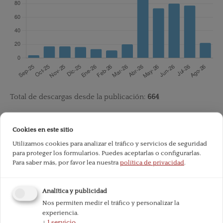
Total de descargas desde la publicación:
664
Referencias
Cookies en este sitio
Utilizamos cookies para analizar el tráfico y servicios de seguridad
ARMENTANO, D.T (1990): Antitrust and Monopoly: Anatomy
para proteger los formularios. Puedes aceptarlas o configurarlas.
Para saber más, por favor lea nuestra
política de privacidad
.
of a Policy Failure, Oakland, CA: The Independent Institute.
BUCHANAN, J.M. (1999): Cost and Choice, Indianapolis, IN: Li
Analítica y publicidad
berty Fund.
Nos permiten medir el tráfico y personalizar la
experiencia.
CORDATO, R. (1992): Welfare Economics and Externalities in
↓
1
servicio