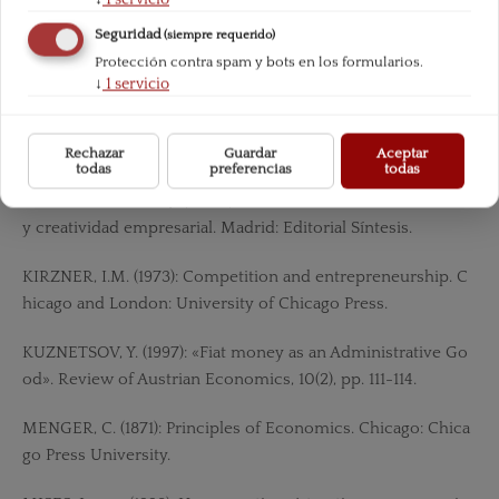
an Open-Ended Universe: A Modern Austrian Alternative. B
Seguridad
(siempre requerido)
oston: Kluwer Academic Publishers.
Protección contra spam y bots en los formularios.
↓
1
servicio
O’DRISCOLL, G.P. Jr. (1982): «Monopoly in theory and practic
e», in Kirzner, I.M. (1982): Method, process and Austrian Eco
no-mics, pp. 189-213.
Rechazar
Guardar
Aceptar
todas
preferencias
todas
HUERTA DE SOTO, J. (2000): La Escuela Austriaca: mercado
y creatividad empresarial. Madrid: Editorial Síntesis.
KIRZNER, I.M. (1973): Competition and entrepreneurship. C
hicago and London: University of Chicago Press.
KUZNETSOV, Y. (1997): «Fiat money as an Administrative Go
od». Review of Austrian Economics, 10(2), pp. 111-114.
MENGER, C. (1871): Principles of Economics. Chicago: Chica
go Press University.