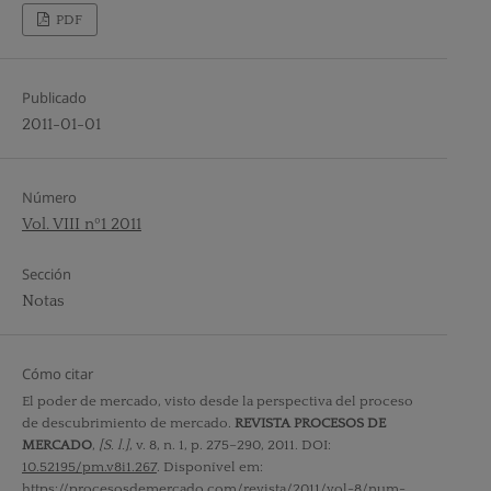
PDF
Publicado
2011-01-01
Número
Vol. VIII nº1 2011
Sección
Notas
Cómo citar
El poder de mercado, visto desde la perspectiva del proceso
de descubrimiento de mercado.
REVISTA PROCESOS DE
MERCADO
,
[S. l.]
, v. 8, n. 1, p. 275–290, 2011. DOI:
10.52195/pm.v8i1.267
. Disponível em:
https://procesosdemercado.com/revista/2011/vol-8/num-