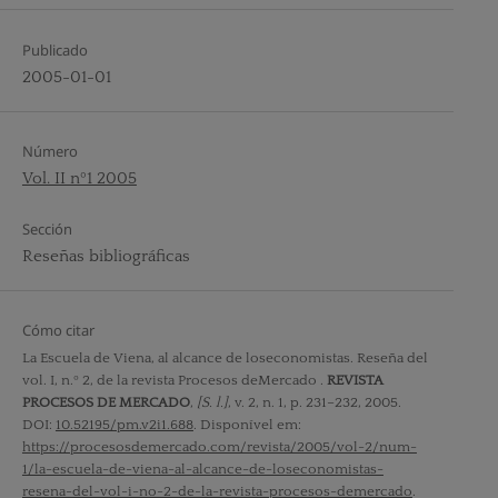
Publicado
2005-01-01
Número
Vol. II nº1 2005
Sección
Reseñas bibliográficas
Cómo citar
La Escuela de Viena, al alcance de loseconomistas. Reseña del
vol. I, n.º 2, de la revista Procesos deMercado .
REVISTA
PROCESOS DE MERCADO
,
[S. l.]
, v. 2, n. 1, p. 231–232, 2005.
DOI:
10.52195/pm.v2i1.688
. Disponível em:
https://procesosdemercado.com/revista/2005/vol-2/num-
1/la-escuela-de-viena-al-alcance-de-loseconomistas-
resena-del-vol-i-no-2-de-la-revista-procesos-demercado
.