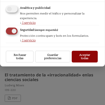
Joseph T. Salerno Salerno
Analítica y publicidad
171-185
Nos permiten medir el tráfico y personalizar la
PDF
experiencia.
↓
1
servicio
Seguridad
(siempre requerido)
Documentos
Protección contra spam y bots en los formularios.
↓
1
servicio
El mito de la eficiencia
Murray Rothbard
189-197
Rechazar
Guardar
Aceptar
todas
preferencias
todas
PDF
El tratamiento de la «irracionalidad» enlas
ciencias sociales
Ludwig Mises
199-220
PDF