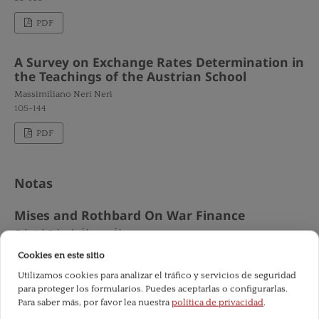
PDF
A Survey on Exchange Rates Determination in
the Teachings of the Austrian School
Massimiliano Neri Neri
105-144
PDF
Notas
Mises and Rothbard On War Finance
Gabriel Calzada Álvarez Álvarez
147-170
Cookies en este sitio
PDF
Utilizamos cookies para analizar el tráfico y servicios de seguridad
para proteger los formularios. Puedes aceptarlas o configurarlas.
Para saber más, por favor lea nuestra
política de privacidad
.
Economics: Vocation or Profession?