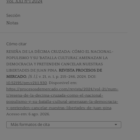
Vol. XXI nº1 2024
Sección
Notas
Cómo citar
RESEÑA DE LA DÉCIMA CRUZADA: CÓMO EL NACIONAL-
POPULISMO Y SU ‘BATALLA CULTURAL’ AMENAZAN LA
DEMOCRACIA Y PRETENDEN CANCELAR NUESTRAS
LIBERTADES DE JUAN PINA.
REVISTA PROCESOS DE
MERCADO
,
[S. l.]
, v. 21, n. 1, p. 215–246, 2024. DOI:
10.52195/pm.v21i1.930
. Disponível em:
https://procesosdemercado.com/revista/2024/vol-21/num-
1/resena-de-la-decima-cruzada-como-el-nacional-
populismo-y-su-batalla-cultural-amenazan-la-democracia-
y-pretenden-cancelar-nuestras-libertades-de-juan-pina
.
Acesso em: 6 ago. 2026.
Más formatos de cita