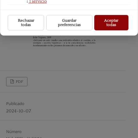
↓
1
servicio
Rechazar
Guardar
Aceptar
todas
preferencias
todas
PDF
Publicado
2024-10-07
Número