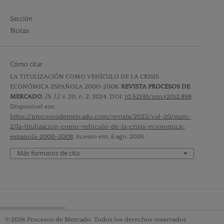
Sección
Notas
Cómo citar
LA TITULIZACIÓN COMO VEHÍCULO DE LA CRISIS
ECONÓMICA ESPAÑOLA 2000-2008.
REVISTA PROCESOS DE
MERCADO
,
[S. l.]
, v. 20, n. 2, 2024. DOI:
10.52195/pm.v20i2.898
.
Disponível em:
https://procesosdemercado.com/revista/2023/vol-20/num-
2/la-titulizacion-como-vehiculo-de-la-crisis-economica-
espanola-2000-2008
. Acesso em: 6 ago. 2026.
Más formatos de cita
© 2026 Procesos de Mercado. Todos los derechos reservados