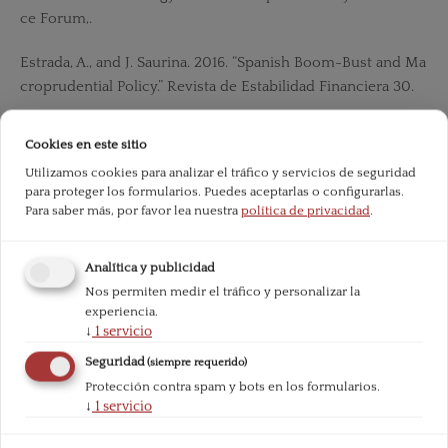
ce Forum,.
Estrada, A., and J. Saurina. 2016. “Spanish Boom-Bust and Ma
croprudential Policy.” Revista de Estabilidad Financiera 30.
Garcia Montalvo, J. 2008. “Financiación inmobiliaria, burbuj
Cookies en este sitio
a crediticia y crisis financiera: lecciones a partir de la recesi
Utilizamos cookies para analizar el tráfico y servicios de seguridad
ón de
para proteger los formularios. Puedes aceptarlas o configurarlas.
Para saber más, por favor lea nuestra
política de privacidad
.
-09.” In U Pompeu i Fabra.
García Montalvo, José. 2017. Constraints on LTV as a Macrop
Analítica y publicidad
rudential Tool: A Precautionary Tale.
Nos permiten medir el tráfico y personalizar la
experiencia.
↓
1
servicio
Gertchev, N. 2009. “Securitization and Fractional Reserve Ba
nking.”
Seguridad
(siempre requerido)
Protección contra spam y bots en los formularios.
In Property, Freedom and Society: Essays in Honour of Han
↓
1
servicio
s-Hermann Hoppe, 283-300. Gjerstaad, Steven, and Vernon