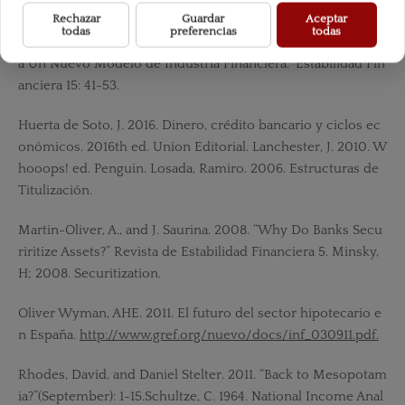
L. Smith. 2014. Rethinking Housing Bubbles. Cambridge.
Rechazar
Guardar
Aceptar
todas
preferencias
todas
González Cid, M. 2008. “La Crisis de Liquidez de 2007: Haci
a Un Nuevo Modelo de Industria Financiera.” Estabilidad Fin
anciera 15: 41-53.
Huerta de Soto, J. 2016. Dinero, crédito bancario y ciclos ec
onómicos. 2016th ed. Union Editorial. Lanchester, J. 2010. W
hooops! ed. Penguin. Losada, Ramiro. 2006. Estructuras de
Titulización.
Martin-Oliver, A., and J. Saurina. 2008. “Why Do Banks Secu
riritize Assets?” Revista de Estabilidad Financiera 5. Minsky,
H; 2008. Securitization.
Oliver Wyman, AHE. 2011. El futuro del sector hipotecario e
n España.
http://www.gref.org/nuevo/docs/inf_030911.pdf.
Rhodes, David, and Daniel Stelter. 2011. “Back to Mesopotam
ia?”(September): 1-15.Schultze, C. 1964. National Income Anal