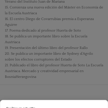
Verano del Instituto Juan de Mariana
15. Comienza una nueva edición del Máster en Economía de
la Escuela Austriaca
16. El centro Diego de Covarrubias premia a Esperanza
Aguirre
17. Poema dedicado al profesor Huerta de Soto
18. Se publica un importante libro sobre la Escuela
Austriaca
19. Presentación del último libro del profesor Rallo
20. Se publica un importante libro de Sydney d’Agvilo
sobre los efectos corruptores del Estado
21. Publicado el libro del profesor Huerta de Soto La Escuela
Austriaca. Mercado y creatividad empresarial en
BosniaHerzegovina