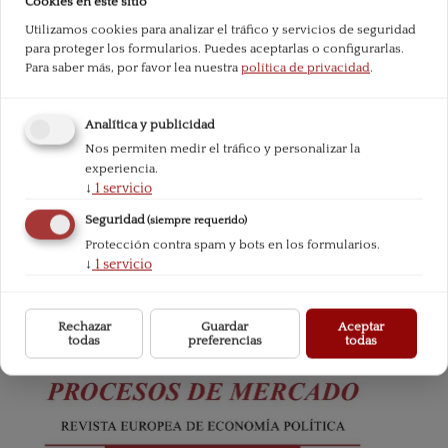
Cookies en este sitio
Descargas
Utilizamos cookies para analizar el tráfico y servicios de seguridad
para proteger los formularios. Puedes aceptarlas o configurarlas.
Para saber más, por favor lea nuestra
política de privacidad
.
Analítica y publicidad
Nos permiten medir el tráfico y personalizar la
experiencia.
↓
1
servicio
Seguridad
(siempre requerido)
Protección contra spam y bots en los formularios.
↓
1
servicio
Total de descargas desde la publicación:
1,180
Rechazar
Guardar
Aceptar
todas
preferencias
todas