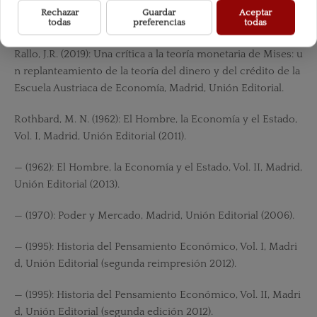
Rechazar
Guardar
Aceptar
— (1957): Teoría e Historia, Madrid, Unión Editorial (2004).
todas
preferencias
todas
Rallo, J.R. (2019): Una crítica a la teoría monetaria de Mises: u
n replanteamiento de la teoría del dinero y del crédito de la
Escuela Austriaca de Economía, Madrid, Unión Editorial.
Rothbard, M. N. (1962): El Hombre, la Economía y el Estado,
Vol. I, Madrid, Unión Editorial (2011).
— (1962): El Hombre, la Economía y el Estado, Vol. II, Madrid,
Unión Editorial (2013).
— (1970): Poder y Mercado, Madrid, Unión Editorial (2006).
— (1995): Historia del Pensamiento Económico, Vol. I, Madri
d, Unión Editorial (segunda reimpresión 2012).
— (1995): Historia del Pensamiento Económico, Vol. II, Madri
d, Unión Editorial (segunda edición 2012).