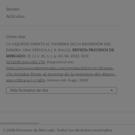
Sección
Artículos
Cómo citar
LA LIQUIDEZ FRENTE AL TEOREMA DE LA REGRESIÓN DEL
DINERO: UNA CRÍTICA A J. R. RALLO.
REVISTA PROCESOS DE
MERCADO
,
[S. l.]
, v. 19, n. 1, p. 63–96, 2022. DOI:
10.52195/pm.v19i1.776
. Disponível em:
https://procesosdemercado.com/revista/2022/vol-19/num-
1/la-liquidez-frente-al-teorema-de-la-regresion-del-dinero-
una-critica-a-j-r-rallo
. Acesso em: 6 ago. 2026.
Más formatos de cita
© 2026 Procesos de Mercado. Todos los derechos reservados