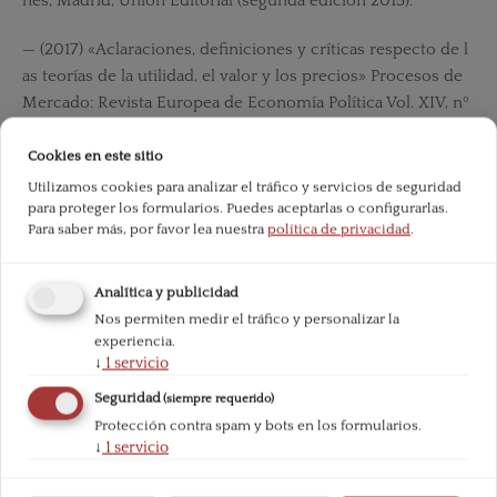
nes, Madrid, Unión Editorial (segunda edición 2015).
— (2017) «Aclaraciones, definiciones y críticas respecto de l
as teorías de la utilidad, el valor y los precios» Procesos de
Mercado: Revista Europea de Economía Política Vol. XIV, nº
1, primavera 2017, pp. 87-120.
Cookies en este sitio
Mises, L. von (1949): La Acción Humana, Madrid, Unión Edito
Utilizamos cookies para analizar el tráfico y servicios de seguridad
rial (octava edición 2007).
para proteger los formularios. Puedes aceptarlas o configurarlas.
Para saber más, por favor lea nuestra
política de privacidad
.
— (1912): La Teoría del Dinero y del Crédito, Madrid, Unión E
ditorial (1997).
Analítica y publicidad
Nos permiten medir el tráfico y personalizar la
— (1990): Money, Method, and the Market Process: Essays b
experiencia.
y Ludwig von Mises Selected by Margit von Mises, Massach
↓
1
servicio
usetts, Kluwer Academic Publishers.
Seguridad
(siempre requerido)
Protección contra spam y bots en los formularios.
— (1978): On the Manipulation of Money and Credit: Three T
↓
1
servicio
reatises on Trade-Cycle Theory, Indianapolis, Liberty Fund
(2011).