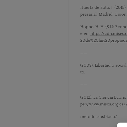
Huerta de Soto, J. (2015
presarial, Madrid, Unión 
Hoppe, H. H. (S.f.): Econ
e en:
https://cdn.mis
20de%20la%20propieda
——
(2009): Libertad o socia
to.
——
(2012): La Ciencia Econ
ps://www.mises.org.es/
metodo-austriaco/