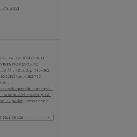
I nº2 2021
r
 Y SU RELACIÓN CON EL
VISTA PROCESOS DE
O
,
[S. l.]
, v. 18, n. 2, p. 345–362,
:
10.52195/pm.v18i2.753
.
l em:
rocesosdemercado.com/revist
l-18/num-2/el-estado-y-su-
con-el-poder
. Acesso em: 7
matos de cita