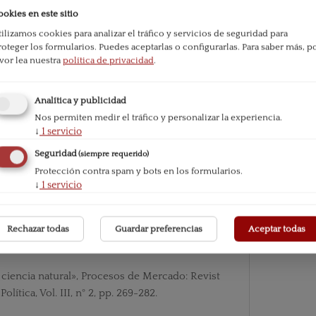
ookies en este sitio
tilizamos cookies para analizar el tráfico y servicios de seguridad para
cialismo y el capitalismo, Madrid, Editorial inni
roteger los formularios. Puedes aceptarlas o configurarlas.
Para saber más, p
avor lea nuestra
política de privacidad
.
olítica y ciencias sociales, Madrid, Guardiana de
W. (1972): Política y ciencia social, Madrid, A
Analítica y publicidad
riana, J. DE (S.f.): La dignidad del real y la educ
Nos permiten medir el tráfico y personalizar la experiencia.
↓
1
servicio
e en:
https://b-ok.lat/book/5837584/0ca79dMi
a e historia, Madrid, Unión Editorial
Seguridad
(siempre requerido)
Protección contra spam y bots en los formularios.
↓
1
servicio
os aires, Centro de Estudios Sobre la Libertad.
Rechazar todas
Guardar preferencias
Aceptar todas
y ciencia natural», Procesos de Mercado: Revist
ítica, Vol. III, n° 2, pp. 269-282.