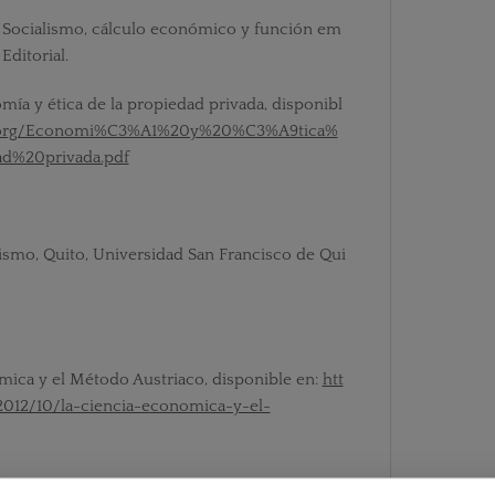
): Socialismo, cálculo económico y función em
Editorial.
omía y ética de la propiedad privada, disponibl
es.org/Economi%C3%A1%20y%20%C3%A9tica%
d%20privada.pdf
lismo, Quito, Universidad San Francisco de Qui
ómica y el Método Austriaco, disponible en:
htt
2012/10/la-ciencia-economica-y-el-