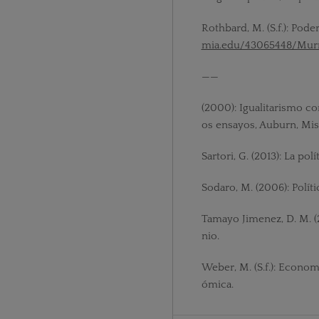
Rothbard, M. (S.f.): Pod
mia.edu/43065448/Mur
——
(2000): Igualitarismo c
os ensayos, Auburn, Mise
Sartori, G. (2013): La p
Sodaro, M. (2006): Políti
Tamayo Jimenez, D. M. (2
nio.
Weber, M. (S.f.): Econo
ómica.