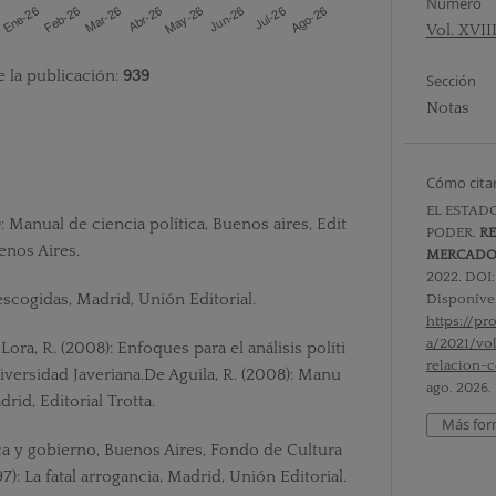
Número
Vol. XVII
e la publicación:
939
Sección
Notas
Cómo cita
EL ESTADO
: Manual de ciencia política, Buenos aires, Edit
PODER.
RE
enos Aires.
MERCAD
2022. DOI
 escogidas, Madrid, Unión Editorial.
Disponíve
https://p
a/2021/vo
Lora, R. (2008): Enfoques para el análisis políti
relacion-
niversidad Javeriana.De Aguila, R. (2008): Manu
ago. 2026.
drid, Editorial Trotta.
Más for
tica y gobierno, Buenos Aires, Fondo de Cultura
): La fatal arrogancia, Madrid, Unión Editorial.