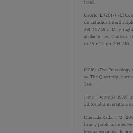
torial.
Osorio, L. (2017): «El C
de Estudios Interdiscipli
291-407.Otto, M., y Tagh
atallactics vs. Cratics»,
ol. 18, n° 3, pp. 294-310.
——
(2016): «The Praxeology
s», The Quarterly Journal
344.
Pinto, J. (comp.) (1999): 
Editorial Universitaria d
Quesada Rada, F. M. (2001
bros y publicaciones.Rea
lengua española, dispon