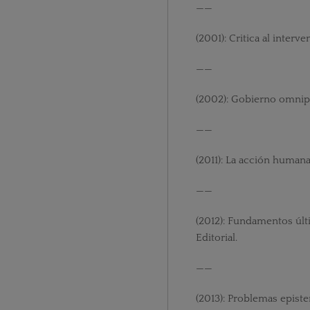
——
(2001): Critica al interv
——
(2002): Gobierno omnipo
——
(2011): La acción humana
——
(2012): Fundamentos últ
Editorial.
——
(2013): Problemas epist