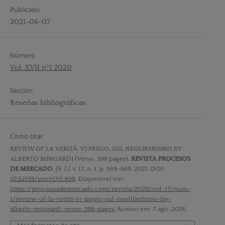
Publicado
2021-06-07
Número
Vol. XVII nº1 2020
Sección
Reseñas bibliográficas
Cómo citar
REVIEW OF LA VERITÀ, VI PREGO, SUL NEOLIBERISMO BY
ALBERTO MINGARDI (Verso, 398 pages).
REVISTA PROCESOS
DE MERCADO
,
[S. l.]
, v. 17, n. 1, p. 559–569, 2021. DOI:
10.52195/pm.v17i1.406
. Disponível em:
https://procesosdemercado.com/revista/2020/vol-17/num-
1/review-of-la-verita-vi-prego-sul-neoliberismo-by-
alberto-mingardi-verso-398-pages
. Acesso em: 7 ago. 2026.