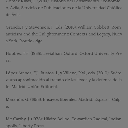
Gómez Rivas, L. (2014): Historia del Pensamiento Económic
o, Ávila, Servicio de Publicaciones de la Universidad Católica
de Ávila.
Grande, J. y Stevenson, J., Eds. (2016): William Cobbett, Rom
anticism and the Enlightenment: Contexts and Legacy, Nuev
a York, Routle- dge.
Hobbes, TH. (1965): Leviathan, Oxford, Oxford University Pre
ss.
López Atanes, F.J., Bustos, I., y Villena, P.M., eds. (2010): Suáre
z: una aproximación al tratado de las leyes y la defensa de la
fe, Madrid, Unión Editorial.
Marañón, G. (1956): Ensayos liberales, Madrid, Espasa – Calp
e.
Mc Carthy, J. (1978): Hilaire Belloc: Edwardian Radical, Indian
apolis, Liberty Press.