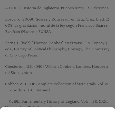
— (2005): Historia de Inglaterra, Buenos Aires, CS Ediciones.
Bosca, R. (2009): “Suárez y Rousseau”, en Cruz Cruz, J., ed. (2
009) La gravitación moral de la ley según Francisco Suárez,
Barañáin (Navarra), EUNSA.
Berns, L. (1987): “Thomas Hobbes”, en Strauss, L. y Copsey, J.,
eds., History of Political Philosophy, Chicago, The University
of Chi- cago Press.
Chesterton, G.K. (1910): William Cobbett, Londres, Hodder a
nd Stou- ghton.
Cobbet, W. (1819): Complete collection of State Trials, Vol. VI
I, Lon- dres, T. C. Hansard.
— (1819b): Parliamentary History of England, Vols . II & XXXI
V, Lon- dres, T. C. Hansard.