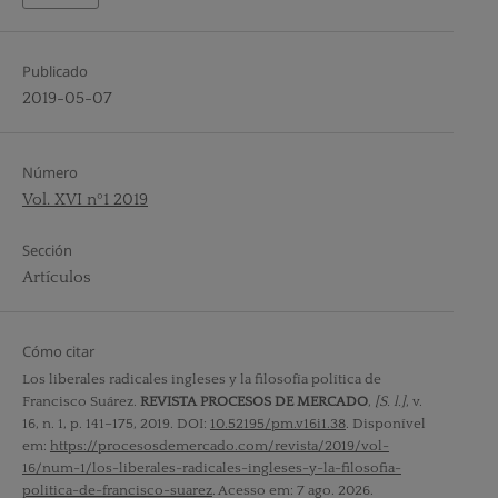
Publicado
2019-05-07
Número
Vol. XVI nº1 2019
Sección
Artículos
Cómo citar
Los liberales radicales ingleses y la filosofía política de
Francisco Suárez.
REVISTA PROCESOS DE MERCADO
,
[S. l.]
, v.
16, n. 1, p. 141–175, 2019. DOI:
10.52195/pm.v16i1.38
. Disponível
em:
https://procesosdemercado.com/revista/2019/vol-
16/num-1/los-liberales-radicales-ingleses-y-la-filosofia-
politica-de-francisco-suarez
. Acesso em: 7 ago. 2026.