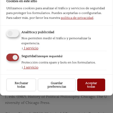
Cookies en este sitio
— (2009): History of the Protestant Reformation in England
Utilizamos cookies para analizar el tráfico y servicios de seguridad
and Ireland, Colección de cartas de William Cobbett, Edició
para proteger los formularios. Puedes aceptarlas o configurarlas.
n digital. Ex-clas- sics Project.
Para saber más, por favor lea nuestra
política de privacidad
.
Cendejas Bueno, J. L. (2017): «Economics, chrematistics, oik
Analítica y publicidad
os and polis in Aristotle and St. Thomas Aquinas». The Journ
Nos permiten medir el tráfico y personalizar la
al of Philo- sophical Economics: Reflections on Economic a
experiencia.
nd Social Issues, 10, 2, pp. 5-46.
↓
1
servicio
Fernández Álvarez, A. (2017): La escuela española de econo
Seguridad
(siempre requerido)
mía, Madrid, Unión Editorial.
Protección contra spam y bots en los formularios.
↓
1
servicio
Filmer, R. (1680): Patriarcha, Edición digital, The Online Libra
ry of Liberty.
Rechazar
Guardar
Aceptar
todas
preferencias
todas
Godwin, R.A. (1987): “John Locke”, en STRAUSS, L. y COPSEY,
J., eds. (1987), History of Political Philosophy. Chicago. The U
niversity of Chicago Press.