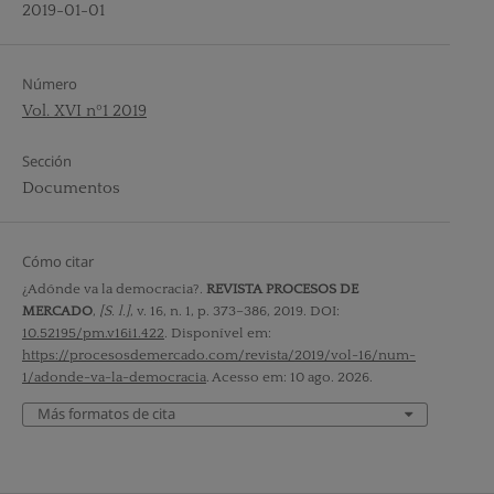
2019-01-01
Número
Vol. XVI nº1 2019
Sección
Documentos
Cómo citar
¿Adónde va la democracia?.
REVISTA PROCESOS DE
MERCADO
,
[S. l.]
, v. 16, n. 1, p. 373–386, 2019. DOI:
10.52195/pm.v16i1.422
. Disponível em:
https://procesosdemercado.com/revista/2019/vol-16/num-
1/adonde-va-la-democracia
. Acesso em: 10 ago. 2026.
Más formatos de cita