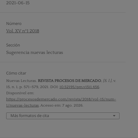
2021-06-15
Número
Vol. XV nº1 2018
Sección
Sugerencia nuevas lecturas
Cómo citar
Nuevas Lecturas.
REVISTA PROCESOS DE MERCADO
,
[S. l.]
, v.
15, n. 1, p. 571–579, 2021. DOI:
10.52195/pm.v15i1.456
.
Disponível em:
https://procesosdemercado.com/revista/2018/vol-15/num-
1/nuevas-lecturas
. Acesso em: 7 ago. 2026.
Más formatos de cita