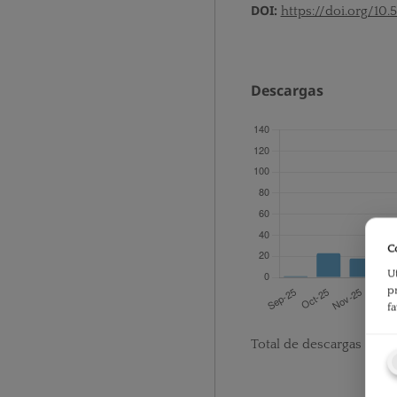
DOI:
https://doi.org/10.
Descargas
C
U
p
f
Total de descargas desd