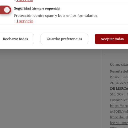
Seguridad
(siempre requerido)
Protección contra spam y bots en los formularios.
Número
↓
1
servicio
Vol. XII 
Sección
Rechazar todas
Guardar preferencias
Aceptar todas
Reseñas b
Cómo cita
Reseña del 
Bruno Leon
2010, 278 
DE MERC
513, 2021.
Disponíve
https://p
a/2015/vo
libro-la-l
leoni-uni