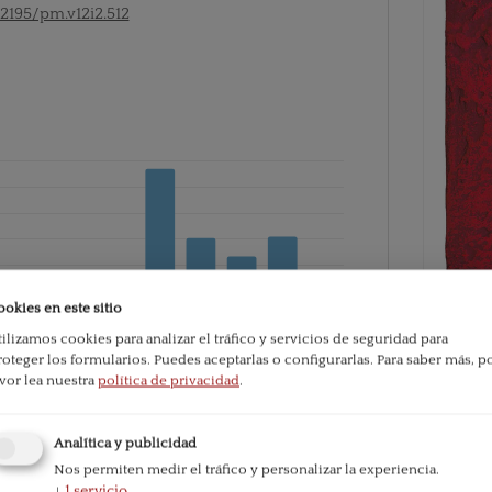
52195/pm.v12i2.512
ookies en este sitio
tilizamos cookies para analizar el tráfico y servicios de seguridad para
roteger los formularios. Puedes aceptarlas o configurarlas.
Para saber más, p
avor lea nuestra
política de privacidad
.
PDF
e la publicación:
590
Analítica y publicidad
Publicado
Nos permiten medir el tráfico y personalizar la experiencia.
2021-06-
↓
1
servicio