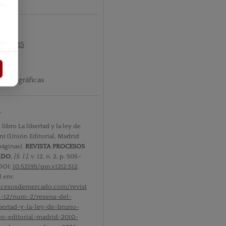
nº2 2015
ibliográficas
r
libro La libertad y la ley de
i (Unión Editorial, Madrid
páginas).
REVISTA PROCESOS
ADO
,
[S. l.]
, v. 12, n. 2, p. 505–
 DOI:
10.52195/pm.v12i2.512
.
l em:
rocesosdemercado.com/revist
l-12/num-2/resena-del-
ibertad-y-la-ley-de-bruno-
on-editorial-madrid-2010-