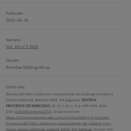
Publicado
2021-06-16
Número
Vol. XII nº2 2015
Sección
Reseñas bibliográficas
Cómo citar
Reseña del libro Gobierno omnipotente de Ludwig von Mises
(Unión Editorial, Madrid 2002, 414 páginas).
REVISTA
PROCESOS DE MERCADO
,
[S. l.]
, v. 12, n. 2, p. 499–504, 2021.
DOI:
10.52195/pm.v12i2.511
. Disponível em:
https://procesosdemercado.com/revista/2015/vol-12/num-
2/resena-del-libro-gobierno-omnipotente-de-ludwig-von-
mises-union-editorial-madrid-2002-414-paginas
. Acesso em: