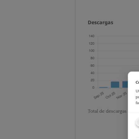
Descargas
C
U
p
f
Total de descargas desd