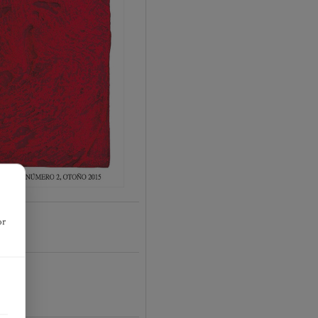
or
16