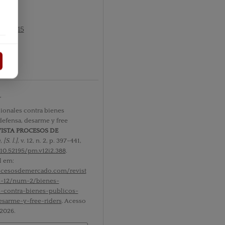
nº2 2015
tos
r
ionales contra bienes
defensa, desarme y free
ISTA PROCESOS DE
O
,
[S. l.]
, v. 12, n. 2, p. 397–441,
10.52195/pm.v12i2.388
.
l em:
rocesosdemercado.com/revist
l-12/num-2/bienes-
s-contra-bienes-publicos-
esarme-y-free-riders
. Acesso
 2026.