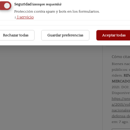
Seguridad
(siempre requerido)
Número
Protección contra spam y bots en los formularios.
Vol. XII 
↓
1
servicio
Sección
Rechazar todas
Guardar preferencias
Aceptar todas
Documen
Cómo cita
Bienes nac
públicos: 
riders.
REV
MERCAD
2021. DOI:
Disponíve
https://p
a/2015/vo
nacionale
defensa-d
em: 7 ago.