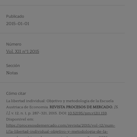
Publicado
2015-01-01
Número
Vol. XII nº1 2015
Sección
Notas
Cómo citar
La libertad individual: Objetivo y metodología de la Escuela
Austriaca de Economía.
REVISTA PROCESOS DE MERCADO
,
[S.
l.]
, v. 12, n. 1, p. 287–321, 2015. DOI:
10.52195/pm.v12i1.159
.
Disponível em:
https://procesosdemercado.com/revista/2015/vol-12/num-
1/la-libertad-individual-objetivo-y-metodologia-de-la-