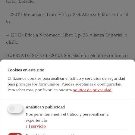
torial, bolsillo.
— (2011): Metafísica, Libro VIII, p. 259, Alianza Editorial, bolsil
lo.
— (2012): Ética a Nicómaco, Libro I, p. 28, Alianza Editorial, b
olsillo.
HUERTA DE SOTO, J. (2010): Socialismo, cálculo económico
y función empresarial, p. 51, Madrid: Unión Editorial.
Cookies en este sitio
MISES, L. VON (2011): La acción Humana, p. 17, Madrid: Unió
Utilizamos cookies para analizar el tráfico y servicios de seguridad
n Edi - torial.
para proteger los formularios. Puedes aceptarlas o configurarlas.
Para saber más, por favor lea nuestra
política de privacidad
.
— (2011): La acción Humana, p. 18, Madrid: Unión Editorial.
Analítica y publicidad
— (2013): Problemas epistemológicos de la economía, p. 13,
Nos permiten medir el tráfico y personalizar la
Madrid: Unión Editorial.
experiencia.
↓
1
servicio
ORTEGA Y GASSET (1958): La idea de principio en Leibniz, p.