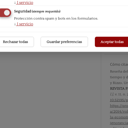
↓
1
servicio
Seguridad
(siempre requerido)
Número
Protección contra spam y bots en los formularios.
↓
1
servicio
Vol. XI n
Sección
Rechazar todas
Guardar preferencias
Aceptar todas
Reseñas b
Cómo cita
Reseña del
tiempo y de
y Rizzo, U
REVISTA 
l.]
, v. 11, n
10.52195/p
https://p
a/2014/vo
la-econom
ignorancia