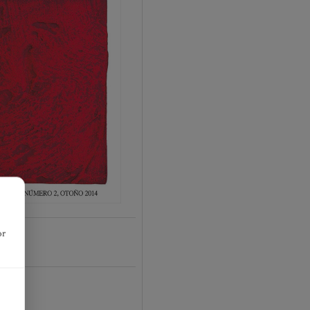
or
17