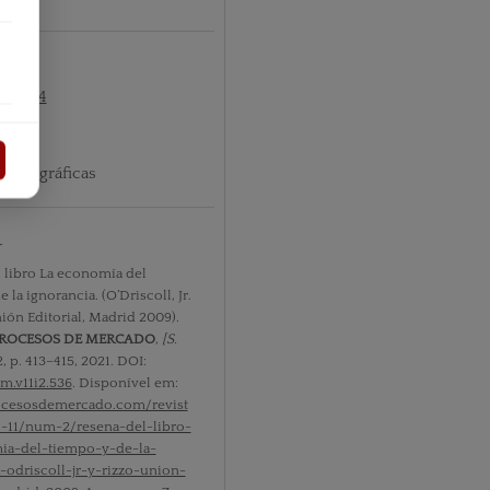
º2 2014
ibliográficas
r
 libro La economía del
 la ignorancia. (O’Driscoll, Jr.
nión Editorial, Madrid 2009).
PROCESOS DE MERCADO
,
[S.
. 2, p. 413–415, 2021. DOI:
m.v11i2.536
. Disponível em:
rocesosdemercado.com/revist
l-11/num-2/resena-del-libro-
ia-del-tiempo-y-de-la-
-odriscoll-jr-y-rizzo-union-