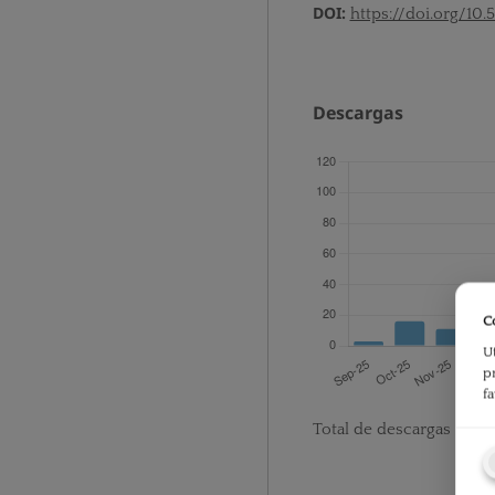
DOI:
https://doi.org/10.
Descargas
C
U
p
f
Total de descargas desd