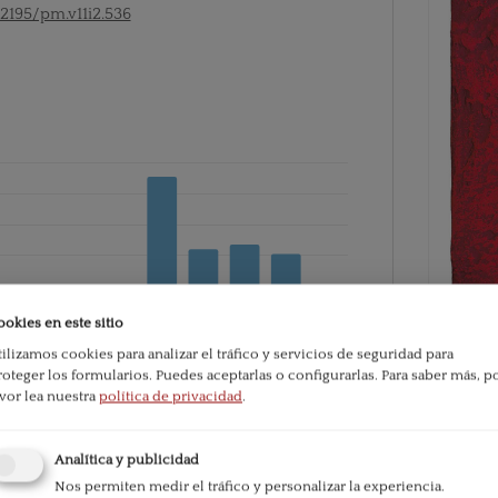
52195/pm.v11i2.536
ookies en este sitio
tilizamos cookies para analizar el tráfico y servicios de seguridad para
roteger los formularios. Puedes aceptarlas o configurarlas.
Para saber más, p
PDF
avor lea nuestra
política de privacidad
.
e la publicación:
457
Analítica y publicidad
Publicado
Nos permiten medir el tráfico y personalizar la experiencia.
2021-06-