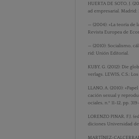
HUERTA DE SOTO, J. (200
ad empresarial. Madrid: E
— (2004): «La teoría de 
Revista Europea de Economí
— (2010): Socialismo, c
rid: Unión Editorial.
KUBY, G. (2012): Die glo
verlags. LEWIS, C.S.: Lo
LLANO, A. (2010): «Papel
cación sexual y reproduc
ociales, n.º 11-12, pp. 319
LORENZO PINAR, F.J. (ed.)
diciones Universidad de
MARTÍNEZ-CALCERRADA, 