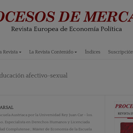
 Revista
La Revista Contenido
Índices
Suscripció
 educación afectivo-sexual
ARSAL
uela Austriaca por la Universidad Rey Juan Car - los.
ho, Especialista en Derechos Humanos y Licenciada
dad Complutense.; Máster de Economía de la Escuela