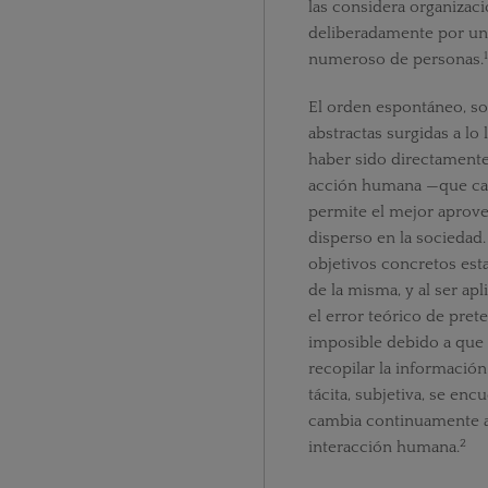
las considera organizaci
deliberadamente por u
1
numeroso de personas.
El orden espontáneo, so
abstractas surgidas a lo
haber sido directamente b
acción humana —que cad
permite el mejor aprov
disperso en la sociedad.
objetivos concretos est
de la misma, y al ser ap
el error teórico de pret
imposible debido a que 
recopilar la información
tácita, subjetiva, se enc
cambia continuamente al
2
interacción humana.