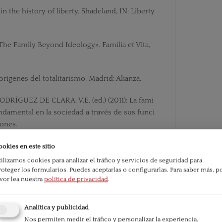
in the history of liberty. Shadeland, IN: Liberty
he Family Beyond Ideology». Familia et Vita,
rígenes del totalitarismo. Madrid: Alianza.
DRÍGUEZ DE CLARA, V.E. (ed.) (2011): La fami
ndamental en la sociedad a través de sus funci
ones.
r líquido. Madrid: Fondo de Cultura Eco-nómi
ookies en este sitio
tilizamos cookies para analizar el tráfico y servicios de seguridad para
roteger los formularios. Puedes aceptarlas o configurarlas.
Para saber más, p
.) (2006): Evolución del Derecho de familia e
avor lea nuestra
política de privacidad
.
iversidad de Castilla-La Mancha.
Analítica y publicidad
cinco lenguajes del amor. Miami, FL: Edito-ri
Nos permiten medir el tráfico y personalizar la experiencia.