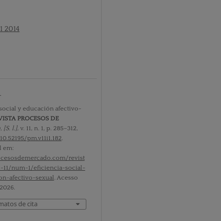
º1 2014
r
 social y educación afectivo-
VISTA PROCESOS DE
O
,
[S. l.]
, v. 11, n. 1, p. 285–312,
10.52195/pm.v11i1.182
.
l em:
rocesosdemercado.com/revist
-11/num-1/eficiencia-social-
on-afectivo-sexual
. Acesso
 2026.
matos de cita