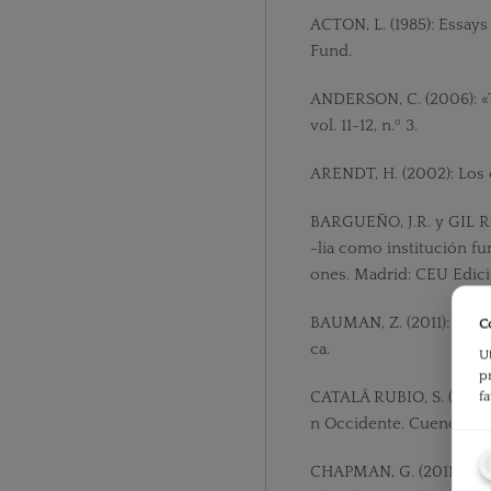
ACTON, L. (1985): Essays 
Fund.
ANDERSON, C. (2006): «T
vol. 11-12, n.º 3.
ARENDT, H. (2002): Los o
BARGUEÑO, J.R. y GIL RO
-lia como institución fu
ones. Madrid: CEU Edici
BAUMAN, Z. (2011): Amo
C
ca.
U
p
CATALÁ RUBIO, S. (coord
f
n Occidente. Cuenca: Un
CHAPMAN, G. (2011): Los 