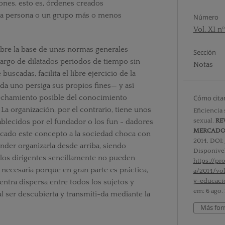
ones, esto es, órdenes creados
na persona o un grupo más o menos
Número
Vol. XI n
bre la base de unas normas generales
Sección
 largo de dilatados periodos de tiempo sin
Notas
uscadas, facilita el libre ejercicio de la
a uno persiga sus propios fines— y así
echamiento posible del conocimiento
Cómo cita
 La organización, por el contrario, tiene unos
Eficiencia
sexual.
RE
ablecidos por el fundador o los fun - dadores
MERCAD
licado este concepto a la sociedad choca con
2014. DOI:
ender organizarla desde arriba, siendo
Disponíve
los dirigentes sencillamente no pueden
https://p
 necesaria porque en gran parte es práctica,
a/2014/vol
y-educaci
uentra dispersa entre todos los sujetos y
em: 6 ago.
 ser descubierta y transmiti-da mediante la
Más for