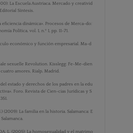
0): La Escuela Austriaca. Mercado y creativid
ditorial Síntesis.
la eficiencia dinámica». Procesos de Merca-do:
a Política, vol. 1, n.º 1, pp. 11-71.
álculo económico y función empresarial. Ma-d
bale sexuelle Revolution. Kisslegg: Fe-Me-dien
s cuatro amores, Rialp, Madrid.
 del estado y derechos de los padres en la edu
tiva». Foro. Revista de Cien-cias Jurídicas y S
-351.
 (2009): La familia en la historia. Salamanca: E
 Salamanca.
L. (2005): La homosexualidad y el matrimo