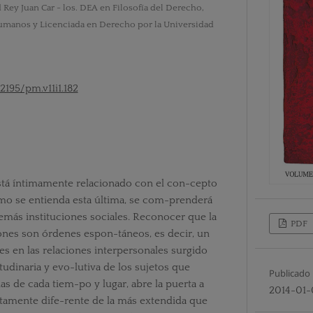
 Rey Juan Car - los. DEA en Filosofía del Derecho,
umanos y Licenciada en Derecho por la Universidad
2195/pm.v11i1.182
está íntimamente relacionado con el con-cepto
mo se entienda esta última, se com-prenderá
emás instituciones sociales. Reconocer que la
PDF
iones son órdenes espon-táneos, es decir, un
s en las relaciones interpersonales surgido
udinaria y evo-lutiva de los sujetos que
Publicado
ias de cada tiem-po y lugar, abre la puerta a
2014-01-
tamente dife-rente de la más extendida que