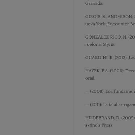
Granada.
GIRGIS, S., ANDERSON, R
ueva York: Encounter Bo
GONZÁLEZ RICO, N. (200
rcelona: Styria.
GUARDINI, R. (2012): Las 
HAYEK, F.A. (2006): Dere
orial.
— (2008): Los fundamento
— (2011): La fatal arrogan
HILDEBRAND, D. (2009): 
s-tine’s Press.