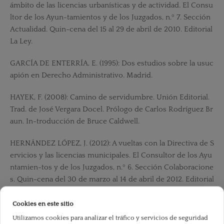
ámbito de las licencias urbanísticas y de actividad. El Consu
ltor de los Ayun-tamientos y de los Juzgados, n.º 7. Sección
Actualidad. Quin-cena del 15 al 29 de abril de 2010. Editorial
La Ley.
GARCÍA DE ENTERRÍA, E. (1995): Dos estudios sobre la usuc
apión en Derecho Administrativo. Madrid.
HAYEK, F. (2008): Camino de servidumbre. Unión Editorial.
Trad. de José Vergara Docel. Prólogo de Carlos Rodríguez Br
aun. In-troducción de Bruce Caldwell.
HERNÁNDEZ LÓPEZ, J. (2012): A vueltas con la Directiva de S
ervicios y las licencias municipales. El Consultor de los Ayu
ntamien-tos y de los Juzgados, n.º 6. Sección Colaboracione
s. Quin-cena del 30 de marzo al 14 de abril de 2012. Editorial
La Ley.
Cookies en este sitio
HUERTA DE SOTO, J. (2010): Socialismo, cálculo económico
Utilizamos cookies para analizar el tráfico y servicios de seguridad