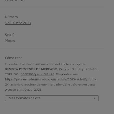
Número
Vol. X nº2 2013
Sección
Notas
Cómo citar
Hacia la creación de un mercado del suelo en España.
REVISTA PROCESOS DE MERCADO
,
[S. l.]
, v. 10, n. 2, p. 265–281,
2013. DOI:
10.52195/pm.v10i2.198
. Disponível em:
https://procesosdemercado.com/revista/2013/vol-10/num-
2/hacia-la-creacion-de-un-mercado-del-suelo-en-espana
.
Acesso em: 10 ago. 2026.
Más formatos de cita