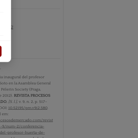
º2 2012
r
a inaugural del profesor
Soto en la Asamblea General
Pèlerin Society (Praga,
e 2012).
REVISTA PROCESOS
ADO
,
[S. l.]
, v. 9, n. 2, p. 517–
 DOI:
10.52195/pm.v9i2.580
.
l em:
rocesosdemercado.com/revist
l-9/num-2/conferencia-
del-profesor-huerta-de-