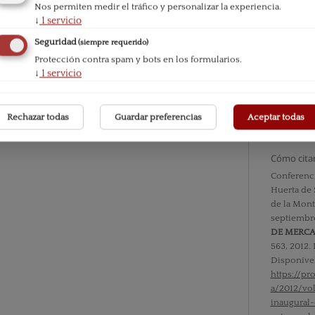
Nos permiten medir el tráfico y personalizar la experiencia.
↓
1
servicio
Seguridad
(siempre requerido)
Número
Protección contra spam y bots en los formularios.
Vol. IX n
↓
1
servicio
Sección
Noticias
Rechazar todas
Guardar preferencias
Aceptar todas
Cómo cita
Conferenci
Huerta de 
de la Mont 
septiembr
DE MERC
563, 2012.
Disponíve
https://p
a/2012/vo
inaugural-