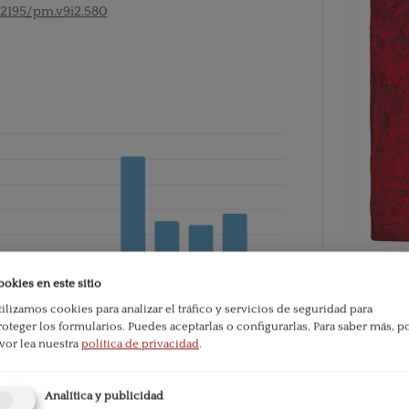
52195/pm.v9i2.580
ookies en este sitio
tilizamos cookies para analizar el tráfico y servicios de seguridad para
PDF
roteger los formularios. Puedes aceptarlas o configurarlas.
Para saber más, p
avor lea nuestra
política de privacidad
.
e la publicación:
395
Publicado
Analítica y publicidad
2012-07-