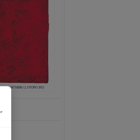
or
01