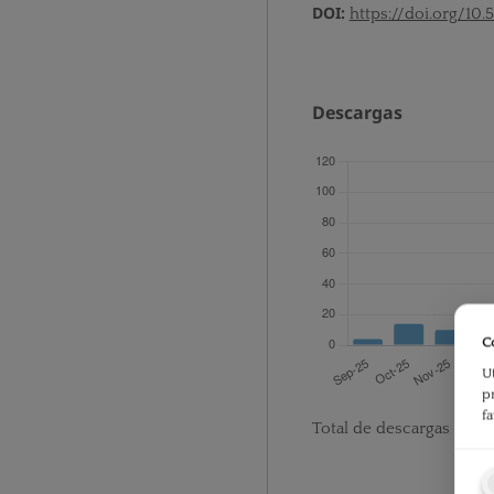
DOI:
https://doi.org/10.
Descargas
C
U
p
f
Total de descargas desd