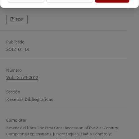
PDF
Publicado
2012-01-01
Número
Vol. IX nº1 2012
Sección
Reseñas bibliográficas
Cómo citar
Reseña del libro The First Great Recession of the 21st Century:
Competing Explanations. [Oscar Dejuán, Eladio Febrero y