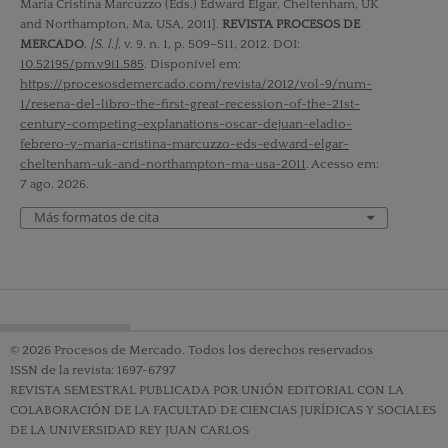
María Cristina Marcuzzo (Eds.) Edward Elgar, Cheltenham, UK
and Northampton, Ma, USA, 2011].
REVISTA PROCESOS DE
MERCADO
,
[S. l.]
, v. 9, n. 1, p. 509–511, 2012. DOI:
10.52195/pm.v9i1.585
. Disponível em:
https://procesosdemercado.com/revista/2012/vol-9/num-
1/resena-del-libro-the-first-great-recession-of-the-21st-
century-competing-explanations-oscar-dejuan-eladio-
febrero-y-maria-cristina-marcuzzo-eds-edward-elgar-
cheltenham-uk-and-northampton-ma-usa-2011
. Acesso em:
7 ago. 2026.
Más formatos de cita
© 2026 Procesos de Mercado. Todos los derechos reservados
ISSN de la revista: 1697-6797
REVISTA SEMESTRAL PUBLICADA POR UNIÓN EDITORIAL CON LA
COLABORACIÓN DE LA FACULTAD DE CIENCIAS JURÍDICAS Y SOCIALES
DE LA UNIVERSIDAD REY JUAN CARLOS