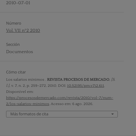
2010-07-01
Número
Vol. VII nº2 2010
Sección
Documentos
Cómo citar
Los salarios mínimos .
REVISTA PROCESOS DE MERCADO
,
[S.
l.]
, v. 7, n. 2, p. 259–272, 2010. DOI:
10.52195/pm.v7i2.611
.
Disponível em:
https://procesosdemercado.com/revista/2010/vol-7/num-
2/los-salarios-minimos
. Acesso em: 6 ago. 2026.
Más formatos de cita