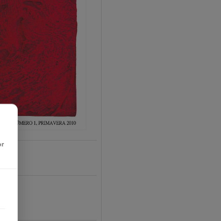
or
01