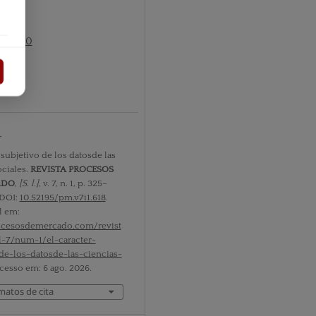
nº1 2010
tos
r
 subjetivo de los datosde las
ociales.
REVISTA PROCESOS
ADO
,
[S. l.]
, v. 7, n. 1, p. 325–
 DOI:
10.52195/pm.v7i1.618
.
l em:
rocesosdemercado.com/revist
l-7/num-1/el-caracter-
de-los-datosde-las-ciencias-
Acesso em: 6 ago. 2026.
matos de cita