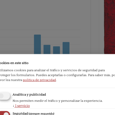
ookies en este sitio
tilizamos cookies para analizar el tráfico y servicios de seguridad para
roteger los formularios. Puedes aceptarlas o configurarlas.
Para saber más, p
avor lea nuestra
política de privacidad
.
PDF
e la publicación:
544
Analítica y publicidad
Publicado
Nos permiten medir el tráfico y personalizar la experiencia.
↓
1
servicio
2010-01-
Seguridad
(siempre requerido)