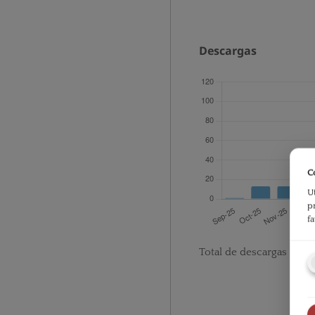
Descargas
C
U
p
f
Total de descargas desd