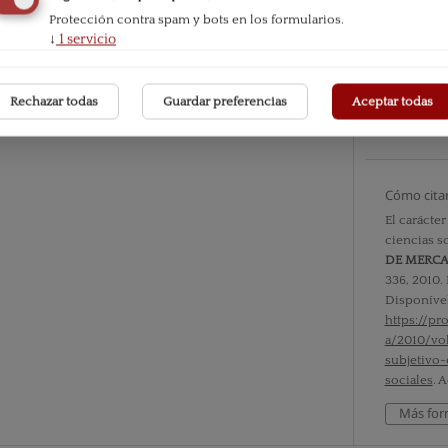
Protección contra spam y bots en los formularios.
Número
↓
1
servicio
Vol. VII 
Rechazar todas
Guardar preferencias
Aceptar todas
Sección
Documen
Cómo cita
El carácter
ciencias s
DE MERC
336, 2010.
Disponíve
https://p
a/2010/vo
subjetivo-
sociales
. 
Más for