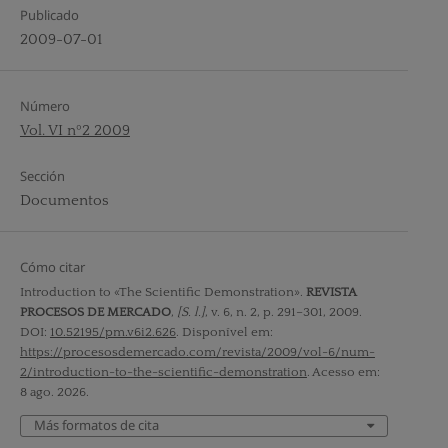
Publicado
2009-07-01
Número
Vol. VI nº2 2009
Sección
Documentos
Cómo citar
Introduction to «The Scientific Demonstration».
REVISTA
PROCESOS DE MERCADO
,
[S. l.]
, v. 6, n. 2, p. 291–301, 2009.
DOI:
10.52195/pm.v6i2.626
. Disponível em:
https://procesosdemercado.com/revista/2009/vol-6/num-
2/introduction-to-the-scientific-demonstration
. Acesso em:
8 ago. 2026.
Más formatos de cita