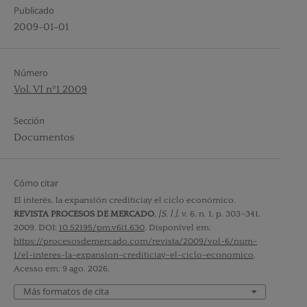
Publicado
2009-01-01
Número
Vol. VI nº1 2009
Sección
Documentos
Cómo citar
El interés, la expansión crediticiay el ciclo económico.
REVISTA PROCESOS DE MERCADO
,
[S. l.]
, v. 6, n. 1, p. 303–341,
2009. DOI:
10.52195/pm.v6i1.630
. Disponível em:
https://procesosdemercado.com/revista/2009/vol-6/num-
1/el-interes-la-expansion-crediticiay-el-ciclo-economico
.
Acesso em: 9 ago. 2026.
Más formatos de cita