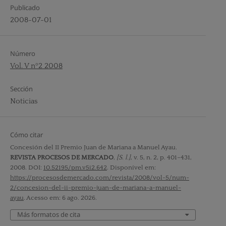
Publicado
2008-07-01
Número
Vol. V nº2 2008
Sección
Noticias
Cómo citar
Concesión del II Premio Juan de Mariana a Manuel Ayau.
REVISTA PROCESOS DE MERCADO
,
[S. l.]
, v. 5, n. 2, p. 401–431,
2008. DOI:
10.52195/pm.v5i2.642
. Disponível em:
https://procesosdemercado.com/revista/2008/vol-5/num-
2/concesion-del-ii-premio-juan-de-mariana-a-manuel-
ayau
. Acesso em: 6 ago. 2026.
Más formatos de cita