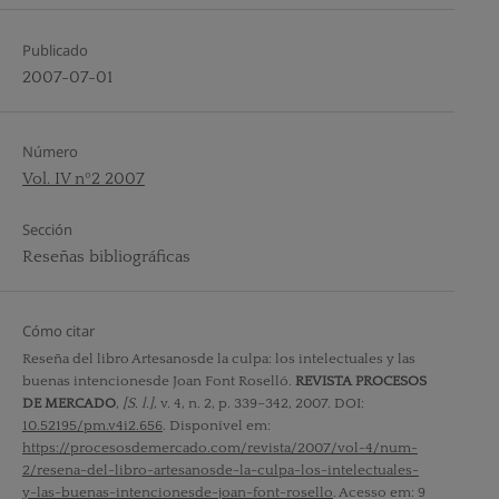
Publicado
2007-07-01
Número
Vol. IV nº2 2007
Sección
Reseñas bibliográficas
Cómo citar
Reseña del libro Artesanosde la culpa: los intelectuales y las
buenas intencionesde Joan Font Roselló.
REVISTA PROCESOS
DE MERCADO
,
[S. l.]
, v. 4, n. 2, p. 339–342, 2007. DOI:
10.52195/pm.v4i2.656
. Disponível em:
https://procesosdemercado.com/revista/2007/vol-4/num-
2/resena-del-libro-artesanosde-la-culpa-los-intelectuales-
y-las-buenas-intencionesde-joan-font-rosello
. Acesso em: 9