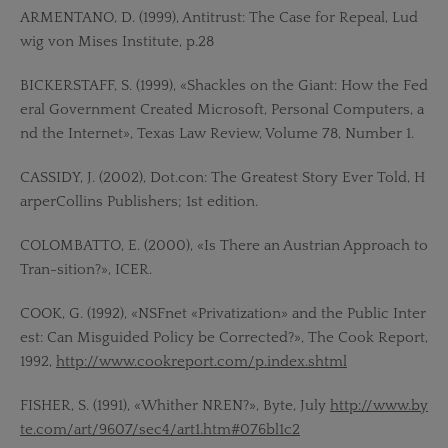
ARMENTANO, D. (1999), Antitrust: The Case for Repeal, Lud
wig von Mises Institute, p.28
BICKERSTAFF, S. (1999), «Shackles on the Giant: How the Fed
eral Government Created Microsoft, Personal Computers, a
nd the Internet», Texas Law Review, Volume 78, Number 1.
CASSIDY, J. (2002), Dot.con: The Greatest Story Ever Told, H
arperCollins Publishers; 1st edition.
COLOMBATTO, E. (2000), «Is There an Austrian Approach to
Tran-sition?», ICER.
COOK, G. (1992), «NSFnet «Privatization» and the Public Inter
est: Can Misguided Policy be Corrected?», The Cook Report,
1992,
http://www.cookreport.com/p.index.shtml
FISHER, S. (1991), «Whither NREN?», Byte, July
http://www.by
te.com/art/9607/sec4/art1.htm#076bl1c2