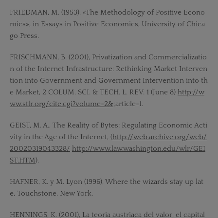
FRIEDMAN, M. (1953), «The Methodology of Positive Econo
mics», in Essays in Positive Economics, University of Chica
go Press.
FRISCHMANN, B. (2001), Privatization and Commercializatio
n of the Internet Infrastructure: Rethinking Market Interven
tion into Government and Government Intervention into th
e Market, 2 COLUM. SCI. & TECH. L. REV. 1 (June 8)
http://w
ww.stlr.org/cite.cgi?volume=2&
;article=1.
GEIST, M. A., The Reality of Bytes: Regulating Economic Acti
vity in the Age of the Internet, (
http://web.archive.org/web/
20020319043328/
http://www.law.washington.edu/wlr/GEI
ST.HTM
).
HAFNER, K. y M. Lyon (1996), Where the wizards stay up lat
e, Touchstone, New York.
HENNINGS, K. (2001), La teoria austriaca del valor, el capital