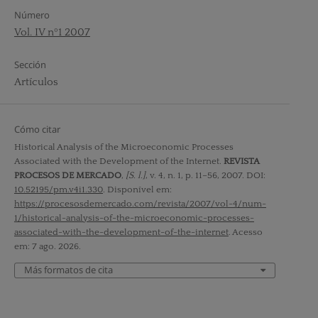
Número
Vol. IV nº1 2007
Sección
Artículos
Cómo citar
Historical Analysis of the Microeconomic Processes
Associated with the Development of the Internet.
REVISTA
PROCESOS DE MERCADO
,
[S. l.]
, v. 4, n. 1, p. 11–56, 2007. DOI:
10.52195/pm.v4i1.330
. Disponível em:
https://procesosdemercado.com/revista/2007/vol-4/num-
1/historical-analysis-of-the-microeconomic-processes-
associated-with-the-development-of-the-internet
. Acesso
em: 7 ago. 2026.
Más formatos de cita