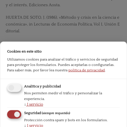
y el interés, Ediciones Aosta.
HUERTA DE SOTO, J. (1986), «Método y crisis en la ciencia e
conómica», in Lecturas de Economía Política, Vol I, Unión E
ditorial.
HUERTA DE SOTO, J. (1992) , Socialismo, Cálculo Económico
y Función Empresarial, Unión Editorial, Madrid. (3rd edition
Cookies en este sitio
2005).
Utilizamos cookies para analizar el tráfico y servicios de seguridad
para proteger los formularios. Puedes aceptarlas o configurarlas.
HUERTA DE SOTO, J. (2002), Dinero, Crédito Bancario y Cicl
Para saber más, por favor lea nuestra
política de privacidad
.
os Económicos, 2nd Ed., Unión Editorial, Madrid. (3rd editio
n 2006).
Analítica y publicidad
Nos permiten medir el tráfico y personalizar la
INFANTINO, L (2003), Ignorance and Liberty, Routledge.
experiencia.
↓
1
servicio
INFANTINO, L. y N. Iannello (2004), Ludwig von Mises: le sci
Seguridad
(siempre requerido)
enze sociali nella Grande Vienna, Rubettino. Information Inf
Protección contra spam y bots en los formularios.
rastructure Executive Order 9/15/93,:
http://www.interestin
↓
1
servicio