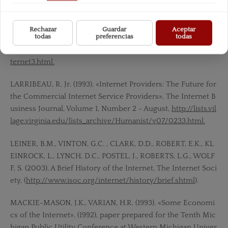
g-people.org/archives/interesting-people/199309/msg000
76.html.
Rechazar
Guardar
Aceptar
todas
preferencias
todas
IRVINE, M., DRAKE, W. y DOWDY, E. (1999), Internet Industr
y History,
http://cct.georgetown.edu/curriculum/505-99/in
ternet3.html.
LARRIBEAU, R. Jr. (1993), «Internet Providers: The Future for
the Commercial Internet Service Providers», The Internet B
usiness Journal, Volume 1, Number 2 - August,
http://lists.vil
lage.virginia.edu/lists_archive/Humanist/v07/0233.html.
LEINER, B.M., VINTON, G.C. , CLARK, D.D., ROBERT, E.K., KL
EINROCK, L., LYNCH, D.C., POSTEL, J., ROBERTS, L.G., WOLF
F, S. (2003), A Brief History of the Internet, The Internet Soci
ety, (
http://www.isoc.org/internet/history/brief.shtml
).
MACKIE-MASON, J.K., VARIAN, H.R. (1993), «Some Economi
cs of the Internet», (1992), paper prepared for the Tenth Mic
higan Public Utility Conference at Western Michigan Univer