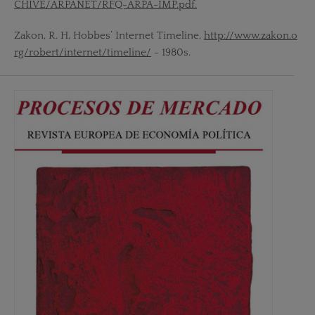
CHIVE/ARPANET/RFQ-ARPA-IMP.pdf.
Zakon, R. H, Hobbes’ Internet Timeline,
http://www.zakon.o
rg/robert/internet/timeline/
- 1980s.