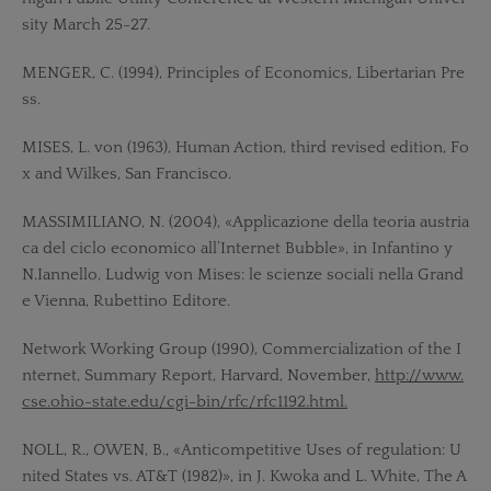
sity March 25-27.
MENGER, C. (1994), Principles of Economics, Libertarian Pre
ss.
MISES, L. von (1963), Human Action, third revised edition, Fo
x and Wilkes, San Francisco.
MASSIMILIANO, N. (2004), «Applicazione della teoria austria
ca del ciclo economico all’Internet Bubble», in Infantino y
N.Iannello, Ludwig von Mises: le scienze sociali nella Grand
e Vienna, Rubettino Editore.
Network Working Group (1990), Commercialization of the I
nternet, Summary Report, Harvard, November,
http://www.
cse.ohio-state.edu/cgi-bin/rfc/rfc1192.html.
NOLL, R., OWEN, B., «Anticompetitive Uses of regulation: U
nited States vs. AT&T (1982)», in J. Kwoka and L. White, The A