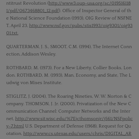
ntitrust Revolution (
http://www3.oup-usa.org/sc/019516118
1/pdf/0673468801_12.pdf
). Office of Inspector General of th
e National Science Foundation (1993), OIG Review of NSFNE
T, April 23,
http://www.nsf.gov/pubs/stis1993/oig9301/oig93
01.txt.
QUARTERMAN, J. S., SMOOT, C.M. (1994), The Internet Conn
ection, Addison Wesley.
ROTHBARD, M. (1973), For a New Liberty, Collier Books, Lon
don. ROTHBARD, M. (1993), Man, Economy, and State, The L
udwig von Mises Institute.
STIGLITZ, J. (2004), The Roaring Nineties, W. W. Norton & C
ompany. THOMSON, J. Jr. (2000), Privatization of the New C
ommunication Channel: Computer Networks and the Inter
net,
http://www.sit.wisc.edu/%7Ejcthomsonjr/j561/NSFpolic
y-7.html
U.S. Department of Defense (1968), Request for Qu
otation,
http://www.cs.utexas.edu/users/chris/DIGITAL_AR