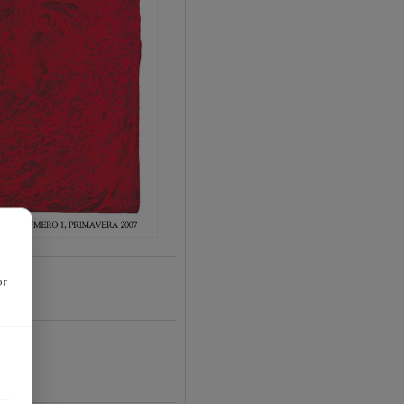
or
01