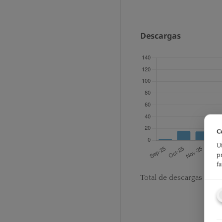
Descargas
C
U
p
f
Total de descargas desd