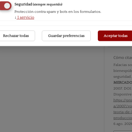
Seguridad
(siempre requerido)
Número
Protección contra spam y bots en los formularios.
Vol. IV n
↓
1
servicio
Sección
Rechazar todas
Guardar preferencias
Aceptar todas
Documen
Cómo cita
Falacias so
bienespúbl
seguridad
MERCAD
2007. DOI
Disponíve
https://p
a/2007/vo
teoria-de-
produccio
6 ago. 2026