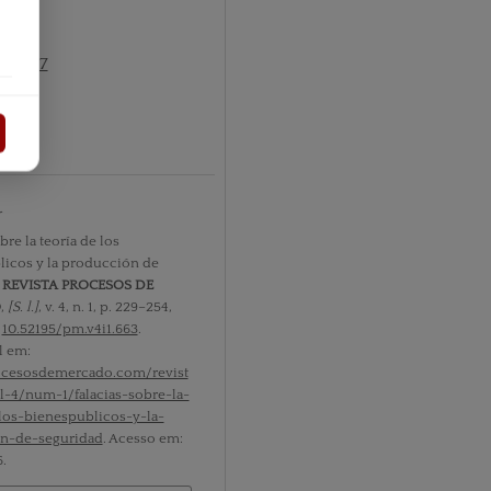
º1 2007
tos
r
bre la teoría de los
icos y la producción de
.
REVISTA PROCESOS DE
O
,
[S. l.]
, v. 4, n. 1, p. 229–254,
:
10.52195/pm.v4i1.663
.
l em:
rocesosdemercado.com/revist
l-4/num-1/falacias-sobre-la-
los-bienespublicos-y-la-
n-de-seguridad
. Acesso em:
.