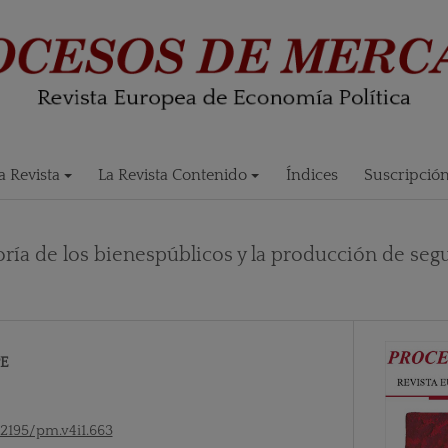
 Revista
La Revista Contenido
Índices
Suscripció
eoría de los bienespúblicos y la producción de seg
E
52195/pm.v4i1.663