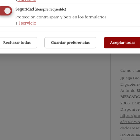
Seguridad
(siempre requerido)
Protección contra spam y bots en los formularios.
Número
↓
1
servicio
Vol. III 
Sección
Rechazar todas
Guardar preferencias
Aceptar todas
Reseñas b
Cómo cita
¿Juega Dio
El gobiern
Antonio Ri
MERCAD
2006. DOI
Disponíve
https://p
a/2006/vo
dadosrese
la-fortuna