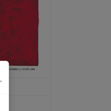
or
-01