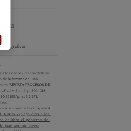
nº2 2006
ibliográficas
r
s a los dados?Reseña dellibro
o de la fortuna,de Juan
vera.
REVISTA PROCESOS DE
O
,
[S. l.]
, v. 3, n. 2, p. 303–318,
:
10.52195/pm.v3i2.671
.
l em:
rocesosdemercado.com/revist
l-3/num-2/juega-dios-a-los-
na-dellibro-el-gobierno-de-
de-juan-antonio-rivera
.