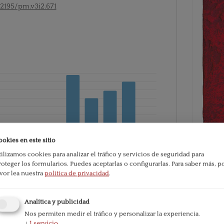
52195/pm.v3i2.671
ookies en este sitio
tilizamos cookies para analizar el tráfico y servicios de seguridad para
roteger los formularios. Puedes aceptarlas o configurarlas.
Para saber más, p
avor lea nuestra
política de privacidad
.
PDF
e la publicación:
483
Analítica y publicidad
Publicado
Nos permiten medir el tráfico y personalizar la experiencia.
2006-07
↓
1
servicio