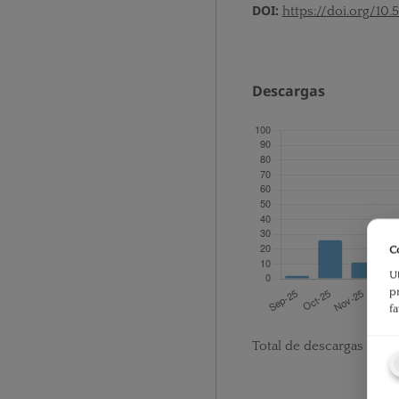
DOI:
https://doi.org/10.
Descargas
C
U
p
f
Total de descargas desd