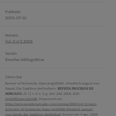
Publicado
2005-07-01
Número
Vol. II nº2 2005
Sección
Reseñas bibliográficas
Cómo citar
Review of Honnecke, Hans Jörg(2000), «Friedrich August von
Hayek: Die Tradition derFreiheit».
REVISTA PROCESOS DE
MERCADO
,
[S. l.]
, v. 2, n. 2, p. 253–256, 2005. DOI:
10.52195/pm.v2i2.681
. Disponível em:
https://procesosdemercado.com/revista/2005/vol-2/num-
2/review-of-honnecke-hans-jorg2000-friedrich-august-
von-hayek-die-tradition-derfreiheit
. Acesso em: 6 ago. 2026.