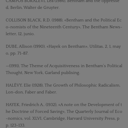
CAMPOS BORALEVI, Lea (1984), Bentham and the oppresse
d, Berlin, Walter de Gruyter.
COLLISON BLACK, R.D. (1988), «Bentham and the Political Ec
o-nomists of the Nineteenth Century», The Bentham News-
letter, 12, junio.
DUBE, Allison (1990), «Hayek on Bentham», Utilitas, 2, 1, may
o, pp. 71-87.
—(1991), The Theme of Acquisitiveness in Bentham’s Political
Thought, New York, Garland publising.
HALÉVY, Elie (1928), The Growth of Philosophic Radicalism,
Lon-don, Faber and Faber.
HAYEK, Friedrich A.. (1932), «A note on the Development of t
he Doctrine of Forced Saving», The Quarterly Journal of Eco
-nomics, vol. XLVI, Cambridge, Harvard University Press, p
p. 123-133.