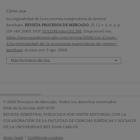
Cómo citar
La originalidad de la economía marginalista de Jeremy
Bentham.
REVISTA PROCESOS DE MERCADO
,
[S. l.]
, v. 2, n. 2, p.
119–149, 2005. DOI:
10.52195/pm.v2i2.356
. Disponível em:
https://procesosdemercado.com/revista/2005/vol-2/num-
2/la-originalidad-de-la-economia-marginalista-de-jeremy-
bentham
. Acesso em: 5 ago. 2026.
Más formatos de cita
© 2026 Procesos de Mercado. Todos los derechos reservados
ISSN de la revista: 1697-6797
REVISTA SEMESTRAL PUBLICADA POR UNIÓN EDITORIAL CON LA
COLABORACIÓN DE LA FACULTAD DE CIENCIAS JURÍDICAS Y SOCIALES
DE LA UNIVERSIDAD REY JUAN CARLOS
Aviso legal
|
Configurar cookies