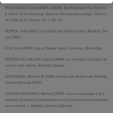
PESCIARELLI, Enzo (1989), «Smith, Bentham and the Develo
p-ment of Contrasting Ideas on Entrepreneurship», History
of Political Economy, 21, 3, 521-36.
POPPER, Karl (1957), La miseria del historicismo, Madrid, Tau
rus [1961].
RAE, John (1895), Life of Adam Smith, Londres, Macmillan.
RODRÍGUEZ BRAUN, Carlos (1989), La cuestión colonial y la
econo-mía clásica, Madrid, Alianza.
ROTHBARD, Murray N. (1982), La ética de la libertad, Madrid,
Unión Editorial [1995].
SANTOS REDONDO, Manuel (1997), Los economistas y la e
mpresa. Empresa y empresario en la historia del pensamien
to económico, Madrid, Alianza Editorial.