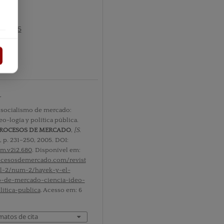
º2 2005
tos
r
 socialismo de mercado:
eo-logía y política pública.
PROCESOS DE MERCADO
,
[S.
. 2, p. 231–250, 2005. DOI:
pm.v2i2.680
. Disponível em:
rocesosdemercado.com/revist
l-2/num-2/hayek-y-el-
o-de-mercado-ciencia-ideo-
litica-publica
. Acesso em: 6
matos de cita