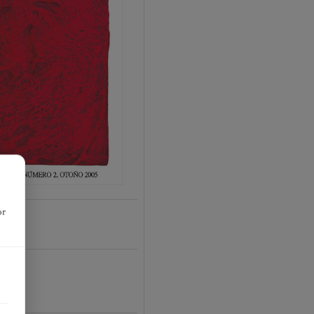
or
-01