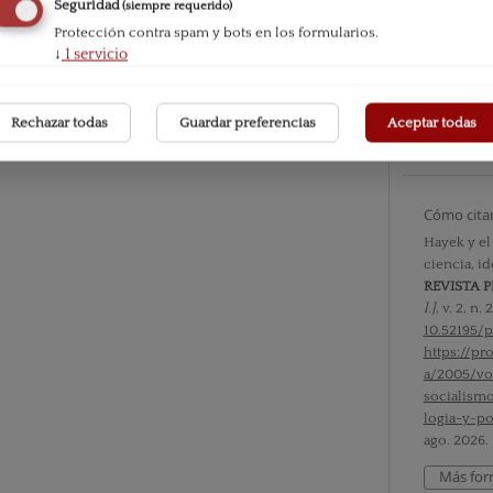
Seguridad
(siempre requerido)
Protección contra spam y bots en los formularios.
Número
↓
1
servicio
Vol. II n
Sección
Rechazar todas
Guardar preferencias
Aceptar todas
Documen
Cómo cita
Hayek y el
ciencia, id
REVISTA 
l.]
, v. 2, n
10.52195/
https://p
a/2005/vo
socialism
logia-y-po
ago. 2026.
Más for