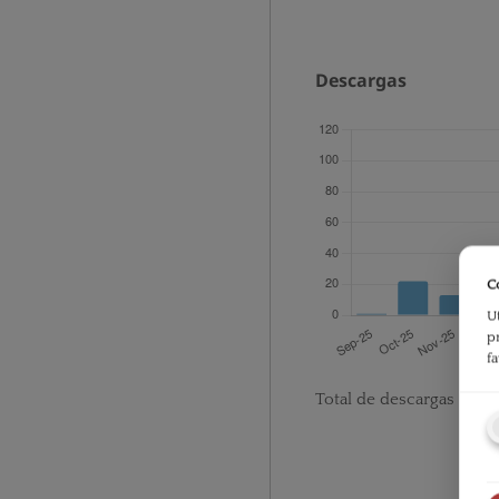
Descargas
C
U
p
f
Total de descargas desd