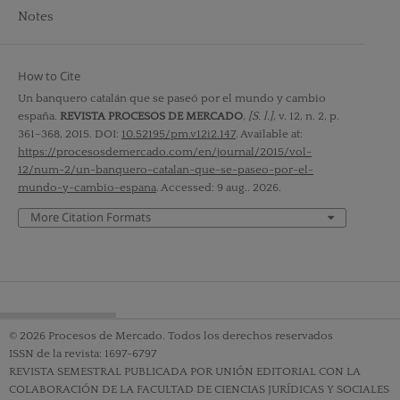
Notes
How to Cite
Un banquero catalán que se paseó por el mundo y cambio
españa.
REVISTA PROCESOS DE MERCADO
,
[S. l.]
, v. 12, n. 2, p.
361–368, 2015. DOI:
10.52195/pm.v12i2.147
. Available at:
https://procesosdemercado.com/en/journal/2015/vol-
12/num-2/un-banquero-catalan-que-se-paseo-por-el-
mundo-y-cambio-espana
. Accessed: 9 aug.. 2026.
More Citation Formats
© 2026 Procesos de Mercado. Todos los derechos reservados
ISSN de la revista: 1697-6797
REVISTA SEMESTRAL PUBLICADA POR UNIÓN EDITORIAL CON LA
COLABORACIÓN DE LA FACULTAD DE CIENCIAS JURÍDICAS Y SOCIALES