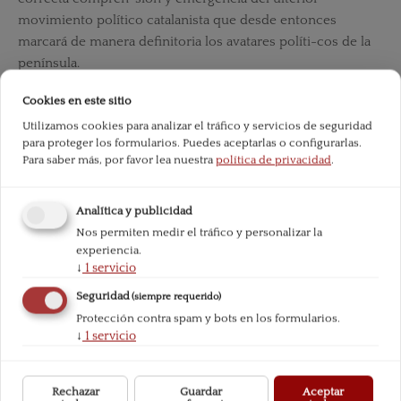
movimiento político catalanista que desde entonces
marcará de manera definitoria los avatares políti-cos de la
península.
Cookies en este sitio
Downloads
Utilizamos cookies para analizar el tráfico y servicios de seguridad
para proteger los formularios. Puedes aceptarlas o configurarlas.
Para saber más, por favor lea nuestra
política de privacidad
.
Analítica y publicidad
Nos permiten medir el tráfico y personalizar la
experiencia.
↓
1
servicio
Seguridad
(siempre requerido)
Protección contra spam y bots en los formularios.
↓
1
servicio
Total downloads since publication:
132
Rechazar
Guardar
Aceptar