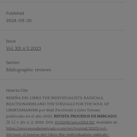
Published
2024-09-30
Issue
Vol. XX nº2 2023
Section
Bibliographic reviews
How to Cite
RESEÑA DEL LIBRO THE INDIVIDUALISTS: RADICALS,
REACTIONARIES AND THE STRUGGLE FOR THE SOUL OF
LIBERTARIANISM por Matt Zwolinski y John Tomasi
publicado en el año 2023.
REVISTA PROCESOS DE MERCADO
,
[S. l.]
, v. 20, n. 2, 2024. DOI:
10.52195/pm.v20i2.911
. Available at:
https://procesosdemercado.com/en/journal/2023/vol-
20/num-2/resena-del-libro-the-individualists-radicals-