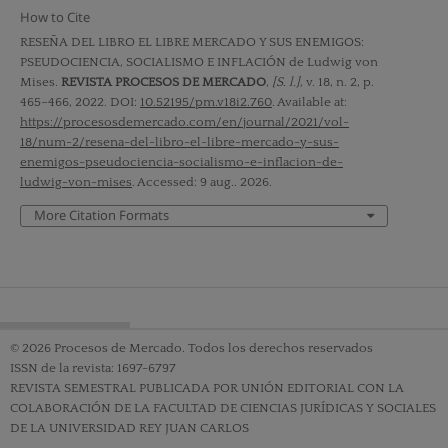
How to Cite
RESEÑA DEL LIBRO EL LIBRE MERCADO Y SUS ENEMIGOS:
PSEUDOCIENCIA, SOCIALISMO E INFLACIÓN de Ludwig von
Mises.
REVISTA PROCESOS DE MERCADO
,
[S. l.]
, v. 18, n. 2, p.
465–466, 2022. DOI:
10.52195/pm.v18i2.760
. Available at:
https://procesosdemercado.com/en/journal/2021/vol-
18/num-2/resena-del-libro-el-libre-mercado-y-sus-
enemigos-pseudociencia-socialismo-e-inflacion-de-
ludwig-von-mises
. Accessed: 9 aug.. 2026.
More Citation Formats
© 2026 Procesos de Mercado. Todos los derechos reservados
ISSN de la revista: 1697-6797
REVISTA SEMESTRAL PUBLICADA POR UNIÓN EDITORIAL CON LA
COLABORACIÓN DE LA FACULTAD DE CIENCIAS JURÍDICAS Y SOCIALES
DE LA UNIVERSIDAD REY JUAN CARLOS