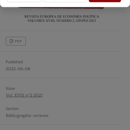
PDF
Published
2022-06-08
Issue
Vol. XVIII nº2 2021
Section
Bibliographic reviews