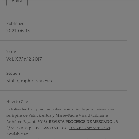
PDF
Published
2021-06-15
Issue
Vol. XIV nº2 2017
Section
Bibliographic reviews
How to Cite
La folie des banques centrales. Pourquoi la prochaine crise
será pire de Patrick Artus y Marie-Paule Virard (Librairie
Arthème Fayard, 2016).
REVISTA PROCESOS DE MERCADO
,
[S.
l.]
, v. 14, n. 2, p. 519–522, 2021. DOI:
10.52195/pm.v14i2.464
.
Available at: