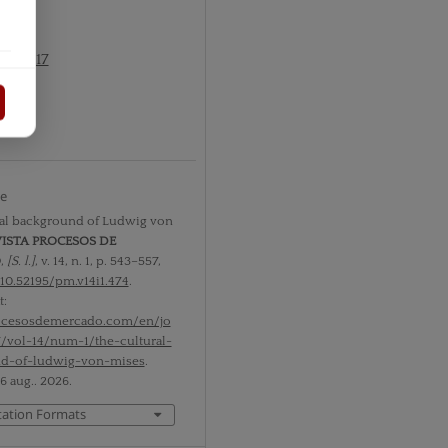
nº1 2017
ts
te
ral background of Ludwig von
ISTA PROCESOS DE
O
,
[S. l.]
, v. 14, n. 1, p. 543–557,
10.52195/pm.v14i1.474
.
t:
rocesosdemercado.com/en/jo
7/vol-14/num-1/the-cultural-
d-of-ludwig-von-mises
.
6 aug.. 2026.
tation Formats