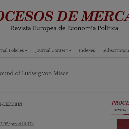
rnal Policies
Journal Content
Indexes
Subscriptio
round of Ludwig von Mises
T-LEDDIHN
52195/pm.v14i1.474