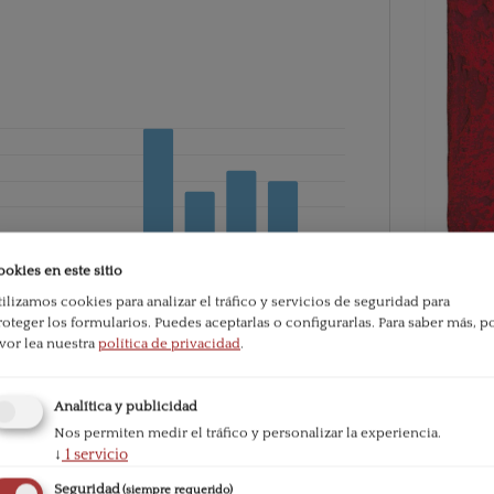
ookies en este sitio
tilizamos cookies para analizar el tráfico y servicios de seguridad para
roteger los formularios. Puedes aceptarlas o configurarlas.
Para saber más, p
avor lea nuestra
política de privacidad
.
PDF
ublication:
122
Analítica y publicidad
Published
Nos permiten medir el tráfico y personalizar la experiencia.
↓
1
servicio
2021-06-
Seguridad
(siempre requerido)