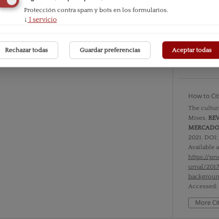
Protección contra spam y bots en los formularios.
Issue
↓
1
servicio
Vol. XIV 
Rechazar todas
Guardar preferencias
Aceptar todas
Section
Documen
How to Ci
The cultu
Mises.
REV
MERCAD
2021. DOI:
Available a
https://p
urnal/201
backgroun
Accessed: 
More Ci