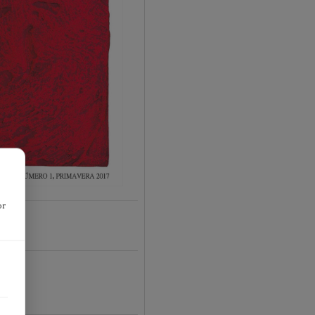
or
15