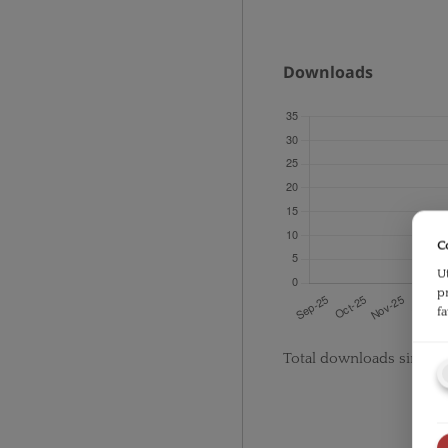
Downloads
C
U
p
f
Total downloads since p