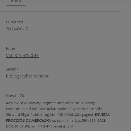
PDF
Published
2021-06-15
Issue
Vol. XIV nº1 2017
Section
Bibliographic reviews
How to Cite
Review of Monetary Regimes and Inflation- History,
Economic and Political Relationships by Peter Bernholz
(Edward Elgar Publishing Ltd., UK 2006, 224 pages).
REVISTA
PROCESOS DE MERCADO
,
[S. l.]
, v. 14, n. 1, p. 591–596, 2021.
DOI:
10.52195/pm.v14i1.476
. Available at: