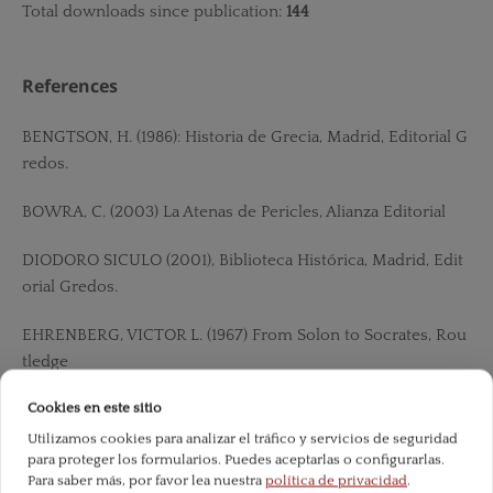
Total downloads since publication:
144
References
BENGTSON, H. (1986): Historia de Grecia, Madrid, Editorial G
redos.
BOWRA, C. (2003) La Atenas de Pericles, Alianza Editorial
DIODORO SICULO (2001), Biblioteca Histórica, Madrid, Edit
orial Gredos.
EHRENBERG, VICTOR L. (1967) From Solon to Socrates, Rou
tledge
Cookies en este sitio
FERNANDEZ URIEL, PILAR (2014) Historia Antigua Universal,
El mundo griego, Universidad Nacional de Educación a Dist
Utilizamos cookies para analizar el tráfico y servicios de seguridad
para proteger los formularios. Puedes aceptarlas o configurarlas.
ancia
Para saber más, por favor lea nuestra
política de privacidad
.