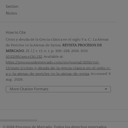
Section
Notes
How to Cite
Crisis y deuda de la Grecia clásica en el siglo V a. C.: La Atenas
de Pericles vs la Atenas de Syriza.
REVISTA PROCESOS DE
MERCADO
,
[S. l.]
, v. 13, n. 1, p. 305–328, 2016. DOI:
10.52195/pm.v13i1.132
. Available at:
https://procesosdemercado.com/en/journal/2016/vol-
13/num-1/crisis-y-deuda-de-la-grecia-clasica-en-el-siglo-v-
a-c-la-atenas-de-pericles-vs-la-atenas-de-syriza
. Accessed: 9
aug.. 2026.
More Citation Formats
© 2026 Procesos de Mercado. Todos los derechos reservados